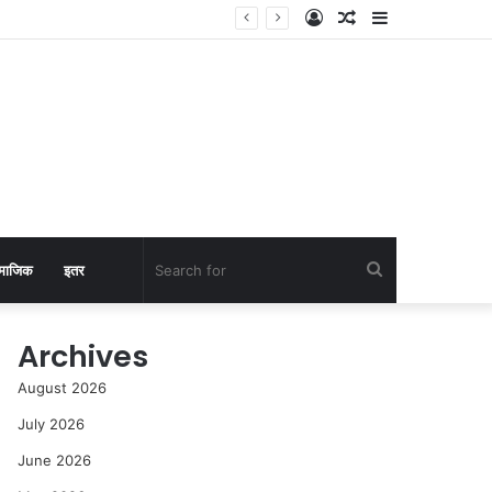
Log
Random
Sidebar
In
Article
Search
माजिक
इतर
for
Archives
August 2026
July 2026
June 2026