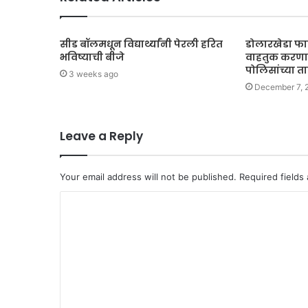
सीड बॉलमधून विद्यार्थ्यांनी पेरली हरित
डोलारखेडा फाट
भविष्याची बीजे
वाहतुक करणार
पोलिसांच्या ता
3 weeks ago
December 7, 
Leave a Reply
Your email address will not be published.
Required fields
C
o
m
m
e
n