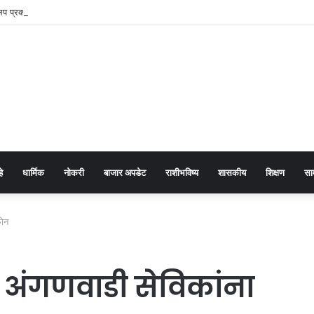
िप प्रकरणात विजय चौधरी एलसीबीच्या ताब्यात
हे
धार्मिक
नोकरी
बाजार अपडेट
राशीभविष्य
शासकीय
शिक्षण
सा
फोन
 अंगणवाडी सेविकांना