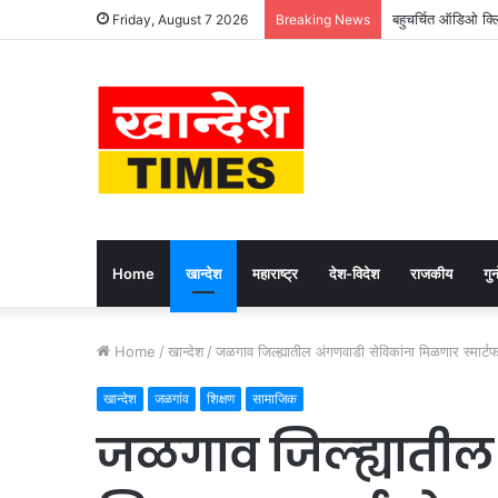
बहुचर्चित ऑडिओ क्ल
Friday, August 7 2026
Breaking News
Home
खान्देश
महाराष्ट्र
देश-विदेश
राजकीय
गुन्
Home
/
खान्देश
/
जळगाव जिल्ह्यातील अंगणवाडी सेविकांना मिळणार स्मार्ट
खान्देश
जळगांव
शिक्षण
सामाजिक
जळगाव जिल्ह्यातील