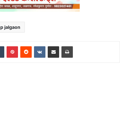
p jalgaon
dIn
Tumblr
Pinterest
Reddit
VKontakte
Share via Email
Print