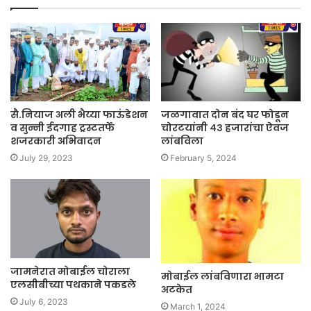
सै.नियाज अली भैय्या फाऊंडेशन
जळगावात दोन बंद घर फोडून
व सुन्नी ईदगाह ट्रस्टतर्फे
चोरटयांनी ४३ हजारांचा ऐवज
शजरकारी अभिवादन
लांबविला
July 29, 2023
February 5, 2024
जामनेरात मोबाईल चोराला
मोबाईल लांबविणारा भामटा
एलसीबीच्या पथकाने पकडले
अटकेत
July 6, 2023
March 1, 2024