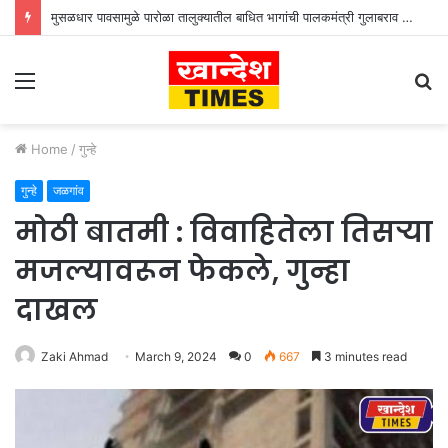
मुसळधार पावसामुळे पारोळा तालुक्यातील बाधित भागांची पालकमंत्री गुलाबराव पाटील जलसंपदा मंत्री गिरीश महाजन यांनी केली पाहणी
Menu
S
fo
Home
/
गुन्हे
गुन्हे
जळगांव
मोठी बातमी : विवाहितेला तिसऱ्या
मजल्यावरून फेकले, गुन्हा
दाखल
Zaki Ahmad
March 9, 2024
0
667
3 minutes read