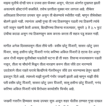
माझ्या मुलीचे दोन्ही पाय व उजवा हात फॅक्चर असुन, पोटाला अंतर्गत दुखापत झाली
असल्याचे डॉक्टरांनी कळविले. तसेच छात्तीला मुक्का मार लागला आहे. तीचेवर
अतिदक्षता विभागात उपचार सुरु असुन ती बोलण्याचे स्थीतीत नाही. म्हणुन तीचेसोबत
बोलणे झाले नाही. त्यानंतर आम्ही पुन्हा ती ज्या ठिकाणाहुन पडली त्या ठिकाणी त्यांचे
घरी जावुन पाहणी केली असता, बिल्डींगच्या तिसऱ्या मजल्यावर, सुमारे ३ ते ३.५ फुट
उंचीचा कठडा असुन त्या ठिकाणाहुन काम करता-करता ती सहज पडु शकत नाही.
मागील अनेक दिवसापासुन तीला तीचे पती- वसीम छोटु पिंजारी, सासर-छोटु उमर
पिंजार, सासु-हसीना छोटु पिंजारी ननंद करिष्मा अकिल पिंजारी हे त्रास देत असुन
आज रोजी माझ्या मुलीसोबत घडलेली घटना ही ती स्वतः तिसऱ्या मजल्यावरुन पडली
नसून, तीला या चौघांनी मिळून तीला मारहाण करुन तीला जीवे ठार मारण्याचे
उददेशाने तीला राहते घराचे बिल्डींगचे गॅलरीमधुन जीवे ठार मारण्याच्या हेतुन खाली
ढकलुन दिले आहे. त्यामध्ये माझी मुलगी गंभीर जखमी झाली आहे म्हणुन माझी तीचे
पती वसीम छोटु पिंजारी, सासरा छोटु उमर पिंजारी, सासु हसीना छोटु पिंजारी, ननंद
करिष्मा अकिल पिंजारी यांचे विरोधात कायदेशीर फिर्याद आहे.
जखमी नसरीन हिच्यावर सध्या उपचार सुरू असून शहर पोलीस ठाण्यात गुन्हा दाखल