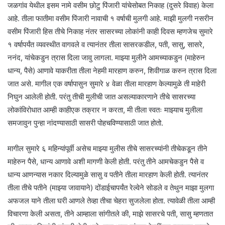
जळगांव येथील इसम नामे वसीम छोटु पिंजारी यांचेसोबत निकाह (दुसरे विवाह) केला
आहे. तीला फातीमा वसीम पिंजारी नावाची १ वर्षाची मुलगी आहे. माझी मुलगी नसरीन
वसीम पिंजारी हिस तीचे निकाह नंतर सासरच्या लोकांनी काही दिवस म्हणजेच सुमारे
१ वर्षापर्यंत व्यवस्थीत वागवले व त्यानंतर तीला सासरकडील, पती, सासु, सासरे,
ननंद, यांचेकडुन त्रास दिला जावु लागला. माझ्या मुलीने आमच्याकडुन (माहेरुन
धान्य, पैसे) आणावे याकरीता तीला नेहमी मारहाण करुन, शिवीगाळ करुन त्रास दिला
जात असे. मागील एक वर्षापासुन सुमारे ४ वेळा तीला मारहाण केल्यामुळे ती माहेरी
निघुन आलेली होती. परंतु तीची मुलीची जात असल्याकारणाने तीचे सासरच्या
लोकांविरोधात आम्ही काहीएक तक्रार न करता, मी तीला स्वतः माझ्याच मुलीला
समजावुन पुन्हा नांदण्यासाठी सासरी पोहचविण्यासाठी जात होतो.
मागील सुमारे ६ महिन्यांपूर्वी असेच माझ्या मुलीस तीचे सासरच्यांनी तीचेकडून तीने
माहेरुन पैसे, धान्य आणावे अशी मागणी केली होती. परंतु तीने आमचेकडुन पैसे व
धान्य आणन्यास नकार दिल्यामुळे सासु व पतीने तीला मारहाण केली होती. त्यानंतर
तीला तीचे पतीने (माझ्या जावायाने) दोंडाईचापर्यंत रेल्वेने सोडले व तेथुन माझा मुलगा
अफजल याने तीला घरी आणले तेव्हा तीचा चेहरा सुजलेला होता. त्यावेळी तीला आम्ही
विचारणा केली असता, तीने आम्हाला सांगीतले की, माझे सासरचे पती, सासु म्हणतात