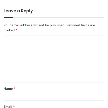
Leave a Reply
Your email address will not be published.
Required fields are
marked
*
C
o
m
m
e
n
t
Name
*
*
Email
*