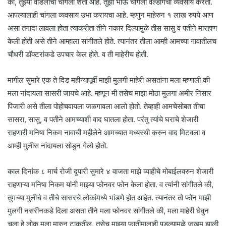
की, तुझ्या वडिलांची चांगली शेती आहे. तुझा भाऊ चांगला वेल्डींगचा व्यवसाय करतो.
आपल्यालाही चांगला व्यवसाय उभा करायचा आहे. म्हणुन माहेरुन १ लाख रुपये आण
असा तगादा लावला होता त्याकरीता तीने नकार दिल्यामुळे तीस सासु व पतीने मारहाण
केली होती असे तीने आम्हाला सांगीतले होते. त्यानंतर तीला आम्ही आमच्या गावातीलच
चौधरी डॉक्टरांकडे उपचार केल होते. व ती माहेरीच होती.
मागील सुमारे एक ते दिड महीन्यापूर्वी माझी मुलगी माहेरी असतांना मला म्हणाली की
मला नांदायला सासरी जायचे आहे. म्हणून मी तसेच माझा मोठा मुलगा अमीर निसार
पिंजारी असे तीला पोहोचवायला जळगावला आलो होतो. तेव्हाही आमचेसोबत तीचा
सासरा, सासु, व पतीने आमच्याशी वाद घातला होता. परंतु त्यांचे घराचे शेजारी
राहणारी मनिषा निकम नावाची महीलेने आमच्यात मध्यस्थी करुन वाद मिटवला व
आम्ही मुलीस नांदायला सोडुन गेलो होतो.
काल दिनांक ८ मार्च रोजी दुपारी सुमारे ४ वाजता माझे व्याहीचे मोबाईलवरुन शेजारी
राहणाऱ्या मनिषा निकम यांनी माझ्या फोनवर फोन केला होता. व त्यांनी सांगीतले की,
तुमच्या मुलीचे व तीचे सासरचे लोकांमध्ये भांडणे होत आहेत. त्यानंतर तो फोन माझी
मुलगी नसरीनकडे दिला असता तीने मला फोनवर सांगीतले की, मला माहेरी घेवुन
चला हे लोक मला मारुन टाकतील, तसेच माझ्या फातीमालाही पडल्यामुळे जखम झाली