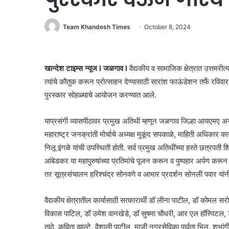
Team Khandesh Times
October 8, 2024
खान्देश टाइम्स न्यूज l जळगाव l
वैद्यकीय व सामाजिक क्षेत्रात उत्तमरीत्या
त्यांचे कौतुक करून प्रोत्साहन देण्यासाठी सारांश फाऊंडेशन तर्फे रव
पुरस्कार सोहळ्याचे आयोजन करण्यात आले.
याप्रसंगी व्यासपीठावर प्रमुख अतिथी म्हणून जळगाव जिल्हा आयएमए
महाराष्ट्र जनक्रांती मोर्चाचे अध्यक्ष मुकूंद सपकाळे, माहिती अधिकार कार्
निलू इंगळे यांची उपस्थिती होती. सर्व प्रमुख अतिथींच्या हस्ते छत्रपती श
आंबेडकर या महापुरुषांच्या प्रतिमांचे पूजन करून व पुष्पहार अर्पण करून 
तर सूत्रसंचालन हरिश्चंद्र सोनवणे व आभार प्रदर्शन सोनली पवार यांनी
वैद्यकीय क्षेत्रातील कार्यासाठी सत्कारार्थी डॉ लीना पाटील, डॉ कोमल स
विकास पाटिल, डॉ उमेश वानखेडे, डॉ सुषमा चौधरी, आर एल हॉस्पिटल, ड
ताठे, कविता झाल्टे, वैशाली पाटील, माजी नगरसेविका पार्वता भिल, शुभां