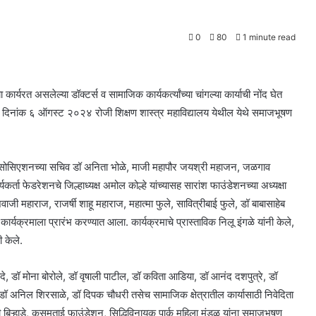
0
80
1 minute read
 कार्यरत असलेल्या डॉक्टर्स व सामाजिक कार्यकर्त्यांच्या चांगल्या कार्याची नोंद घेत
िवार दिनांक ६ ऑगस्ट २०२४ रोजी शिक्षण शास्त्र महाविद्यालय येथील येथे समाजभूषण
 असोसिएशनच्या सचिव डॉ अनिता भोळे, माजी महापौर जयश्री महाजन, जळगाव
यकर्ता फेडरेशनचे जिल्हाध्यक्ष अमोल कोल्हे यांच्यासह सारांश फाउंडेशनच्या अध्यक्षा
िवाजी महाराज, राजर्षी शाहू महाराज, महात्मा फुले, सावित्रीबाई फुले, डॉ बाबासाहेब
कार्यक्रमाला प्रारंभ करण्यात आला. कार्यक्रमाचे प्रास्ताविक निलू इंगळे यांनी केले,
 केले.
रोदे, डॉ मोना बोरोले, डॉ वृषाली पाटील, डॉ कविता आडिया, डॉ आनंद दशपुत्रे, डॉ
ॉ अनिल शिरसाळे, डॉ दिपक चौधरी तसेच सामाजिक क्षेत्रातील कार्यासाठी निवेदिता
गी बिऱ्हाडे, कुसुमताई फाउंडेशन, सिद्धिविनायक पार्क महिला मंडळ यांना समाजभूषण