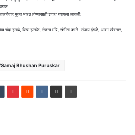
न्वयक
ा बालविवाह मुक्त भारत होण्यासाठी शपथ घ्यायला लावली.
सचिव चंदा इंगळे, विद्या झनके, रंजना मोरे, संगीता पगारे, संजय इंगळे, आशा खैरनार,
Samaj Bhushan Puruskar
dIn
Tumblr
Pinterest
Reddit
VKontakte
Share via Email
Print