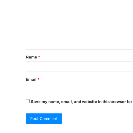
o
m
m
e
n
t
Name
*
*
Email
*
Save my name, email, and website in this browser for