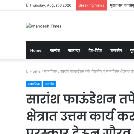
मुसळधार पावसामुळ
Thursday, August 6 2026
Breaking News
Home
खान्देश
महाराष्ट्र
देश-विदेश
राजकीय
गुन्
Home
/
सामाजिक
/
सारांश फाऊंडेशन तर्फे वैद्यकीय व सामाजिक क्षेत्रात 
सामाजिक
जळगांव
सारांश फाऊंडेशन तर्
क्षेत्रात उत्तम कार्
पुरस्कार देऊन गौरव