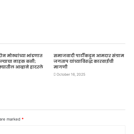
न मोठ्यांच्या भांडणात
समाजवादी पार्टीकडून आमदार संग्राम
कल्याचा नाहक बळी;
जगताप यांच्याविरुद्ध कारवाईची
यातील आव्हाने हादरले
मागणी
October 16, 2025
 are marked
*