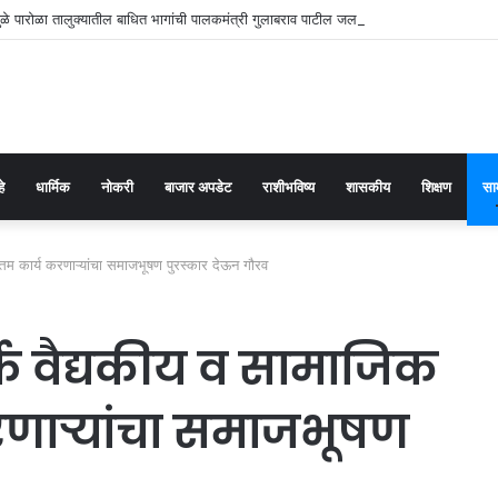
े पारोळा तालुक्यातील बाधित भागांची पालकमंत्री गुलाबराव पाटील जलसंपदा मंत्री गिरीश महाजन य
हे
धार्मिक
नोकरी
बाजार अपडेट
राशीभविष्य
शासकीय
शिक्षण
सा
उत्तम कार्य करणाऱ्यांचा समाजभूषण पुरस्कार देऊन गौरव
फे वैद्यकीय व सामाजिक
य करणाऱ्यांचा समाजभूषण