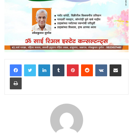
LinkedIn
Tumblr
Pinterest
Reddit
VKontakte
Share via Email
Print