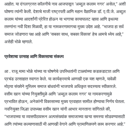
आहोत. या दंगलग्रस्त कॉलनीचे नाव आजपासून ‘अब्दुल कलाम नगर’ असेल,” अशी
घोषणा त्यांनी केली. देशाचे माजी राष्ट्रपती आणि महान वैज्ञानिक डॉ. ए.पी.जे. अब्दुल
कलाम यांच्या आदर्शांनी प्रेरित होऊन या भागाचा कायापालट व्हावा आणि इथल्या
तरुणांना नवी दिशा मिळावी, हा या नामकरणामागचा मुख्य उद्देश आहे. “भाजपा हा सर्व
समाज जोडणारा पक्ष आहे आणि ‘सबका साथ, सबका विकास’ हेच आमचे ध्येय आहे,”
असेही भोळे म्हणाले.
प्रवेशाचा उत्साह आणि विकासाचा संकल्प
​आ . राजू मामा भोळे यांच्या या घोषणेचे उपस्थितांनी टाळ्यांच्या कडकडाटात आणि
प्रचंड उत्साहात स्वागत केले. या कार्यक्रमाचे आणखी एक यश म्हणजे, यावेळी
मोठ्या संख्येने मुस्लिम समाज बांधवांनी भाजपाचे अधिकृत सदस्यत्व स्वीकारले.
वसीम खान यांच्या नियुक्तीमुळे आणि ‘अब्दुल कलाम नगर’ या नामकरणामुळे
प्रभावित होऊन, अनेकांनी विकासाच्या मुख्य प्रवाहात सामील होण्याचा निर्णय घेतला.
नवनियुक्त जिल्हा उपाध्यक्ष वसीम खान यांनी आभार मानताना सांगितले की,
“भाजपाच्या या व्यासपीठावरून अल्पसंख्यांक समाजाच्या खऱ्या समस्या सोडवण्यासाठी
आणि त्यांच्या कल्याणासाठी मी आणखी वेगाने आणि प्रामाणिकपणे काम करणार आहे.”