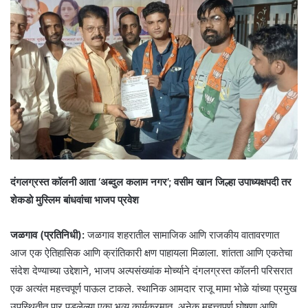
दंगलग्रस्त कॉलनी आता ‘अब्दुल कलाम नगर’; वसीम खान जिल्हा उपाध्यक्षपदी तर
शेकडो मुस्लिम बांधवांचा भाजप प्रवेश
​जळगाव (प्रतिनिधी):
जळगाव शहरातील सामाजिक आणि राजकीय वातावरणात
आज एक ऐतिहासिक आणि क्रांतिकारी क्षण पाहायला मिळाला. शांतता आणि एकतेचा
संदेश देण्याच्या उद्देशाने, भाजप अल्पसंख्यांक मोर्च्याने दंगलग्रस्त कॉलनी परिसरात
एक अत्यंत महत्त्वपूर्ण पाऊल टाकले. स्थानिक आमदार राजू मामा भोळे यांच्या प्रमुख
उपस्थितीत पार पडलेल्या एका भव्य कार्यक्रमात, अनेक महत्त्वपूर्ण घोषणा आणि