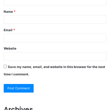
t
Name
*
*
Email
*
Website
Save my name, email, and website in this browser for the next
time I comment.
Archives