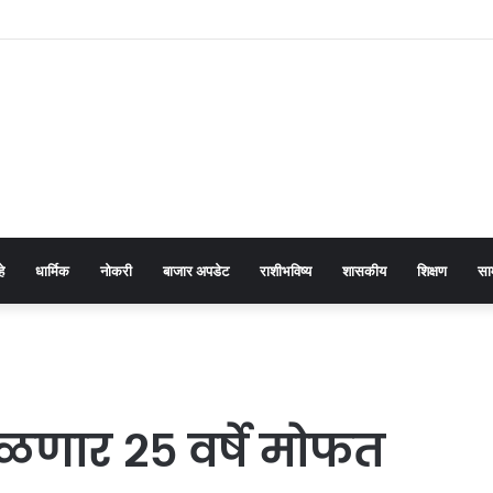
 अत्याचार प्रतिबंधक कायद्याच्या प्रभावी अंमलबजावणीसाठी १२५ पोलीस पाटलांची कार्यशाळा
हे
धार्मिक
नोकरी
बाजार अपडेट
राशीभविष्य
शासकीय
शिक्षण
सा
मिळणार २५ वर्षे मोफत