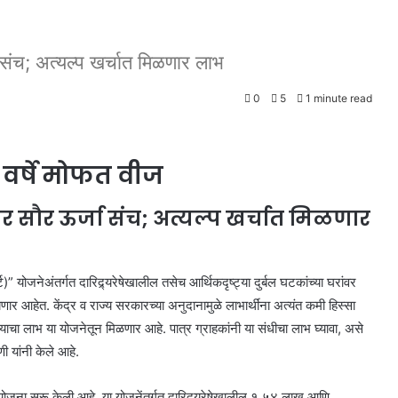
 संच; अत्यल्प खर्चात मिळणार लाभ
0
5
1 minute read
 वर्षे मोफत वीज
 सौर ऊर्जा संच; अत्यल्प खर्चात मिळणार
)” योजनेअंतर्गत दारिद्र्यरेषेखालील तसेच आर्थिकदृष्ट्या दुर्बल घटकांच्या घरांवर
ेणार आहेत. केंद्र व राज्य सरकारच्या अनुदानामुळे लाभार्थींना अत्यंत कमी हिस्सा
ाचा लाभ या योजनेतून मिळणार आहे. पात्र ग्राहकांनी या संधीचा लाभ घ्यावा, असे
 यांनी केले आहे.
्ट” योजना सुरू केली आहे. या योजनेंतर्गत दारिद्र्यरेषेखालील १.५४ लाख आणि