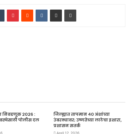
dIn
Tumblr
Pinterest
Reddit
VKontakte
Share via Email
Print
 निवडणूक २०२६ :
जिल्ह्यात तापमान ४० अंशांच्या
यवस्थेसाठी पोलीस दल
उंबरठ्यावर; उष्णतेच्या लाटेचा इशारा,
प्रशासन सतर्क
26
April 12, 2026