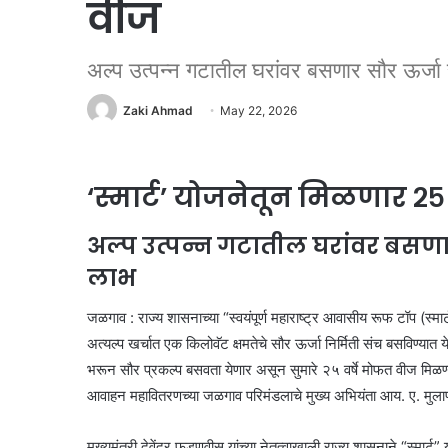
वीज
अल्प उत्पन्न गटातील घरांवर बसणार सौर ऊर्जा
Zaki Ahmad
May 22, 2026
‘स्मार्ट’ योजनेतून मिळणार २५
अल्प उत्पन्न गटातील घरांवर बसणार
लाभ
जळगाव : राज्य शासनाच्या “स्वयंपूर्ण महाराष्ट्र आवासीय रूफ टॉप (स्मार्ट
अत्यल्प खर्चात एक किलोवॅट क्षमतेचे सौर ऊर्जा निर्मिती संच बसविण्यात य
भरून सौर प्रकल्प बसवता येणार असून सुमारे २५ वर्षे मोफत वीज मिळण्य
आवाहन महावितरणच्या जळगाव परिमंडलाचे मुख्य अभियंता आय. ए. मुलाणी
मुख्यमंत्री देवेंद्र फडणवीस यांच्या नेतृत्वाखाली राज्य शासनाने “स्मार