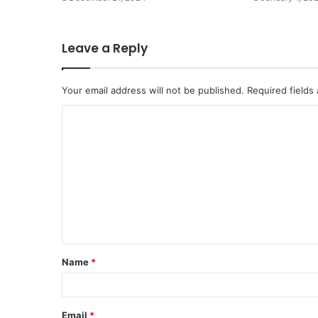
Leave a Reply
Your email address will not be published.
Required fields
C
o
m
m
e
n
t
Name
*
*
Email
*