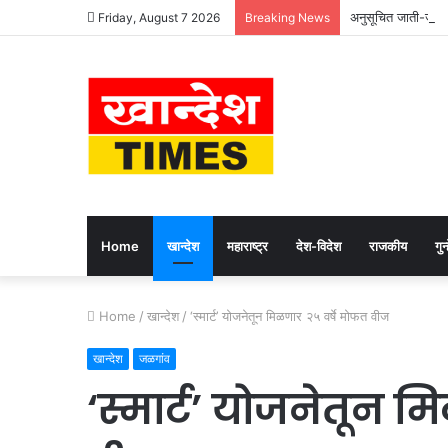
अनुसूचित जाती-जमाती
Friday, August 7 2026
Breaking News
Home
खान्देश
महाराष्ट्र
देश-विदेश
राजकीय
गुन्
Home
/
खान्देश
/
‘स्मार्ट’ योजनेतून मिळणार २५ वर्षे मोफत वीज
खान्देश
जळगांव
‘स्मार्ट’ योजनेतून 