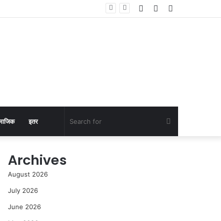
Log
Random
Sidebar
In
Article
Search
माजिक
इतर
for
Archives
August 2026
July 2026
June 2026