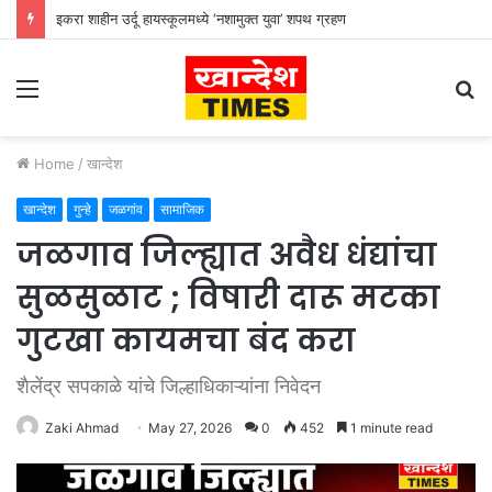
इकरा शाहीन उर्दू हायस्कूलमध्ये ‘नशामुक्त युवा’ शपथ ग्रहण
Menu
S
fo
Home
/
खान्देश
खान्देश
गुन्हे
जळगांव
सामाजिक
जळगाव जिल्ह्यात अवैध धंद्यांचा
सुळसुळाट ; विषारी दारू मटका
गुटखा कायमचा बंद करा
शैलेंद्र सपकाळे यांचे जिल्हाधिकाऱ्यांना निवेदन
Zaki Ahmad
May 27, 2026
0
452
1 minute read