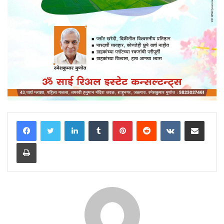
LinkedIn
Tumblr
Pinterest
Reddit
VKontakte
Share via Email
Print