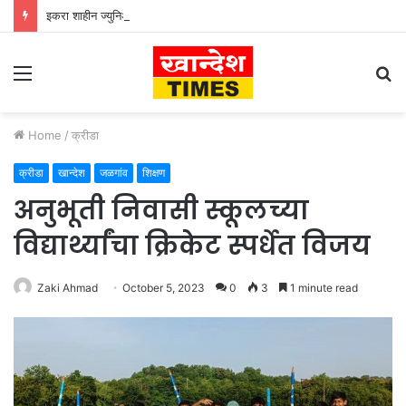
इकरा शाहीन ज्युनिअर कॉलेजमध्ये ‘एक पेड माँ के नाम’ अभियान
Menu
S
fo
Home
/
क्रीडा
क्रीडा
खान्देश
जळगांव
शिक्षण
अनुभूती निवासी स्कूलच्या
विद्यार्थ्यांचा क्रिकेट स्पर्धेत विजय
Zaki Ahmad
October 5, 2023
0
3
1 minute read