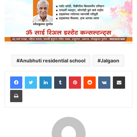
Anubhuti residential school
Jalgaon
LinkedIn
Tumblr
Pinterest
Reddit
VKontakte
Share via Email
Print