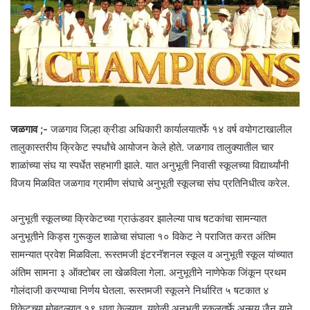
जळगाव ;-
जळगाव जिल्हा क्रीडा अधिकारी कार्यालयातर्फे १४ वर्ष वयोगटाखालील
तालुकास्तरीय क्रिकेट स्पर्धांचे आयोजन केले होते. जळगाव तालुक्यातील चार
शाळांच्या संघ या स्पर्धेत सहभागी झाले. यात अनुभूती निवासी स्कूलच्या विद्यार्थ्यांनी
विजय मिळवित जळगाव ग्रामीण संघाचे अनुभूती स्कूलचा संघ प्रतिनिधीत्व करेल.
अनुभूती स्कूलच्या क्रिकेटच्या ग्राऊंडवर झालेल्या पाच षटकांचा सामन्यात
अनुभूतीने किड्स गुरूकुल शाळेचा संघाला १० विकेट ने पराजित करत अंतिम
सामन्यात प्रवेश मिळविला. रूस्तमजी इंटरनॅशनल स्कूल व अनुभूती स्कूल यांच्यात
अंतिम सामना ३ ऑक्टोबर ला खेळविला गेला. अनुभूतीने नाणेफेक जिंकून प्रथम
गोलंदाजी करण्याचा निर्णय घेतला. रूस्तमजी स्कूलने निर्धारित ५ षटकात ४
विकेटच्या मोबदल्यात १९ धावा केल्यात. यावेळी अनुभूती स्कूलतर्फे अन्मय जैन याने