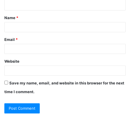
n
t
Name
*
*
Email
*
Website
Save my name, email, and website in this browser for the next
time I comment.