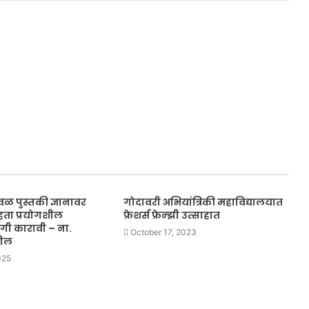
 केवळ पुस्तकी ज्ञानावर
गोदावरी अभियांत्रिकी महाविद्यालयात
हता प्रयोगशील
फ्रेशर्स फ्रेन्झी उत्साहात
गी कारावी – ना.
October 17, 2023
टील
025