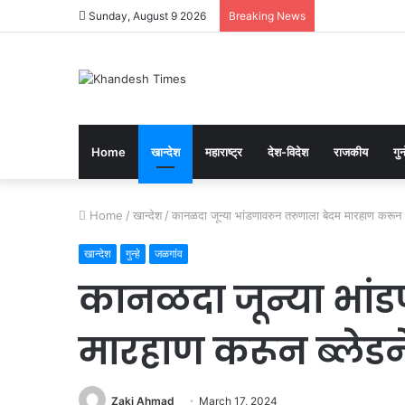
Sunday, August 9 2026
Breaking News
Home
खान्देश
महाराष्ट्र
देश-विदेश
राजकीय
गुन्
Home
/
खान्देश
/
कानळदा जून्या भांडणावरुन तरुणाला बेदम मारहाण करून ब
खान्देश
गुन्हे
जळगांव
कानळदा जून्या भां
मारहाण करून ब्लेडन
Zaki Ahmad
March 17, 2024