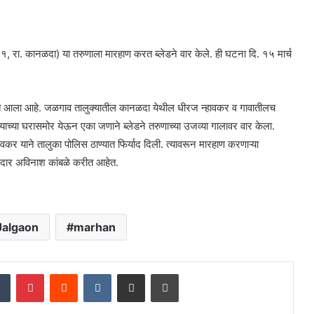
१, रा. कानळदा) या तरुणाला मारहाण करत ब्लेडने वार केले. ही घटना दि. १५ मार्च
ण्यात आला आहे. जळगाव तालुक्यातील कानळदा येथील धीरज न्हावकर व गावातीलच
कर याच्या घरासमोर येऊन एका जणाने ब्लेडने तरुणाच्या उजव्या गालावर वार केला.
कर याने तालुका पोलिस ठाण्यात फिर्याद दिली. त्यावरून मारहाण करणाऱ्या
ौजदार अविनाश कांबळे करीत आहेत.
Jalgaon
marhan
dIn
Tumblr
Pinterest
Reddit
VKontakte
Share via Email
Print