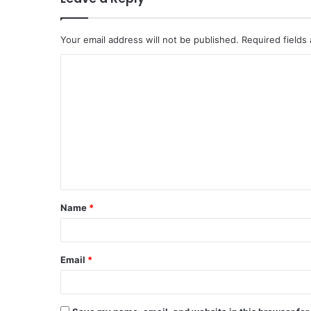
Your email address will not be published.
Required fields
C
o
m
m
e
n
t
Name
*
*
Email
*