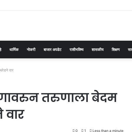
हे
धार्मिक
नोकरी
बाजार अपडेट
राशीभविष्य
शासकीय
शिक्षण
सा
्लेडने वार
डणावरुन तरुणाला बेदम
े वार
0
1
Less than a minute