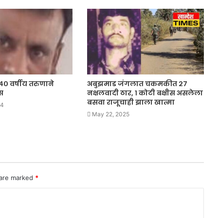
४० वर्षीय तरुणाने
अबुझमाड जंगलात चकमकीत २७
स
नक्षलवादी ठार, १ कोटी बक्षीस असलेला
बसवा राजूचाही झाला खात्मा
24
May 22, 2025
 are marked
*