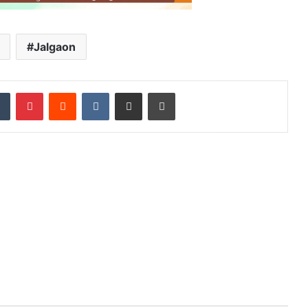
Jalgaon
dIn
Tumblr
Pinterest
Reddit
VKontakte
Share via Email
Print