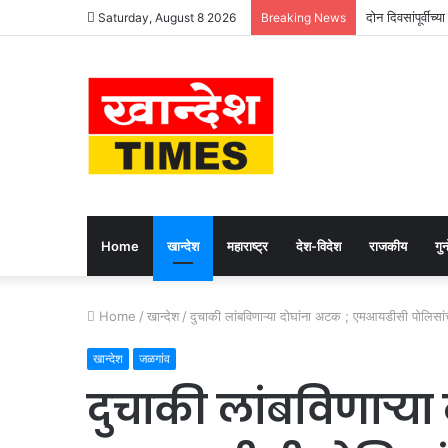
दोन दिवसांपूर्वीच्य
Saturday, August 8 2026
Breaking News
Home
खान्देश
महाराष्ट्र
देश-विदेश
राजकीय
गुन्
Home
/
खान्देश
/
दुचाकी लांबविणाऱ्या दोघांना अटक ; एमआयडीसी पोलिसां
खान्देश
जळगांव
दुचाकी लांबविणाऱ्या