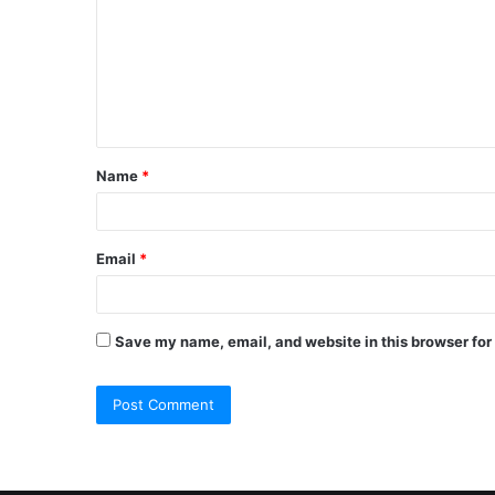
m
m
e
n
t
Name
*
*
Email
*
Save my name, email, and website in this browser for