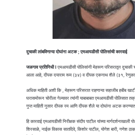
दुचाकी लांबविणाऱ्या दोघांना अटक ; एमआयडीसी पोलिसांची कारवाई
जळगाव प्रतिनिधी I
एमआयडीसी पोलिसांनी मेहरूण परिसरातून दुचाकी चोरण
आला आहे, दीपक दयाराम रूम (३४) व दीपक एकनाथ शैले (३१, रेणुका
अधिक माहिती अशी कि , मेहरूण परिसरात राहणाऱ्या सहाजीब हबीब खाट
घरासमोरून चोरीला गेल्यावर त्यांनी याबाबाबत एमआयडीसी पोलिसात तक्
गुप्त माहिती नुसार दीपक रम आणि दीपक शैले या दोघांना अटक करण्या
हि कारवाई एमआयडीसी निरीक्षक संदीप पाटील यांच्या मार्गदर्शनाखाली 
शिरसाळे, नाईक विकास सातदिवे, किशोर पाटील, योगेश बारी, गणेश ठा