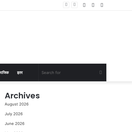
Log
Random
Sidebar
In
Article
Search
माजिक
इतर
for
Archives
August 2026
July 2026
June 2026