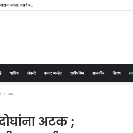
ा वादाचा बदला; दहावीच्या विद्यार्थ्यावर चॉपरने हल्ला
हे
धार्मिक
नोकरी
बाजार अपडेट
राशीभविष्य
शासकीय
शिक्षण
सा
ची कारवाई
 दोघांना अटक ;