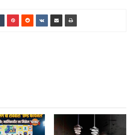
dIn
Tumblr
Pinterest
Reddit
VKontakte
Share via Email
Print