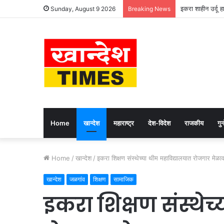
इकरा शाहीन ज्युनि
Sunday, August 9 2026
Breaking News
Home
खान्देश
महाराष्ट्र
देश-विदेश
राजकीय
गुन्
Home
/
खान्देश
/
इकरा शिक्षण संस्थेच्या थीम महाविद्यालयात रोजगार मेळाव
खान्देश
जळगांव
शिक्षण
सामाजिक
इकरा शिक्षण संस्थेच