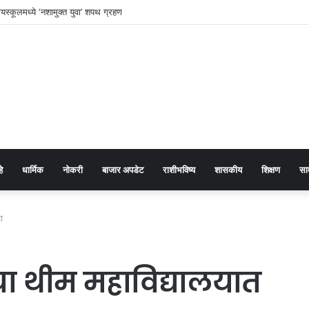
अर कॉलेजमध्ये ‘एक पेड माँ के नाम’ अभियान
हे
धार्मिक
नोकरी
बाजार अपडेट
राशीभविष्य
शासकीय
शिक्षण
सा
ा
्या थीम महाविद्यालयात