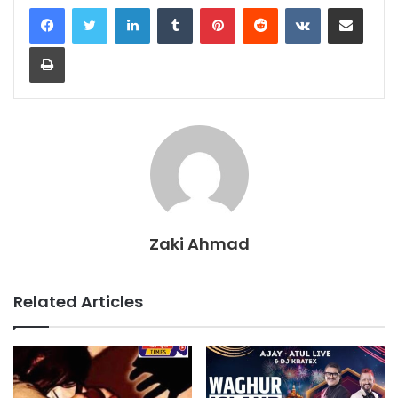
LinkedIn
Tumblr
Pinterest
Reddit
VKontakte
Share via Email
Print
Zaki Ahmad
Related Articles