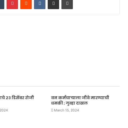
े २३ डिसेंबर रोजी
वन कर्मचाऱ्याला जीवे मारण्याची
धमकी ; गुन्हा दाखल
 2024
March 15, 2024