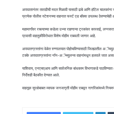
अपघातानंतर तातडीची मदत मिळावी यासाठी ढाबे आणि हॉटेल चालकांना सीपीआ
प्रत्येक पोलीस स्टेशनच्या वाहनात फर्स्ट एड बॉक्स उपलब्ध ठेवण्याचेही
महामार्गांवर रस्त्याच्या कडेला उभ्या राहणाऱ्या ट्रकांवर कारवाई, लग्न
प्रवासी वाहतुकीविरोधात विशेष मोहीम राबवली जाणार आहे.
अपघातग्रस्तांना वेळेत रुग्णालयात पोहोचविण्यासाठी जिल्ह्यातील अॅम्ब्
टक्के अपघातग्रस्तांना नॉन-अॅम्ब्युलन्स वाहनांमधून हलवले जात असल्य
याशिवाय, एनएचएआय आणि सार्वजनिक बांधकाम विभागाकडे पाठविण्यात आलेल्
निर्देशही बैठकीत देण्यात आले.
वाहतूक सुरक्षेबाबत व्यापक जनजागृती मोहीम राबवून नागरिकांमध्ये नि
Linke