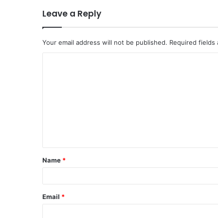
Leave a Reply
Your email address will not be published.
Required fields
C
o
m
m
e
n
t
Name
*
*
Email
*