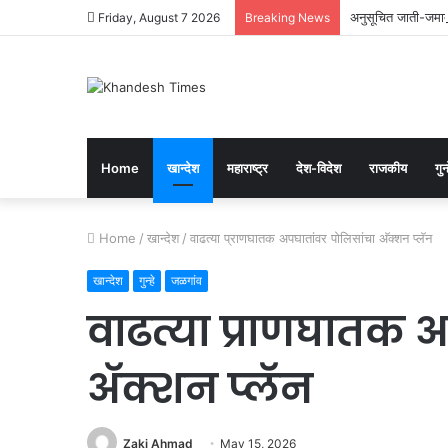
अनुसूचित जाती-जमाती
Friday, August 7 2026
Breaking News
Home
खान्देश
महाराष्ट्र
देश-विदेश
राजकीय
गुन्
Home
/
खान्देश
/
वाढत्या प्राणघातक अपघातांवर पोलिसांचा अ‍ॅक्शन प्लॅन
खान्देश
गुन्हे
जळगांव
वाढत्या प्राणघातक 
अ‍ॅक्शन प्लॅन
Zaki Ahmad
May 15, 2026