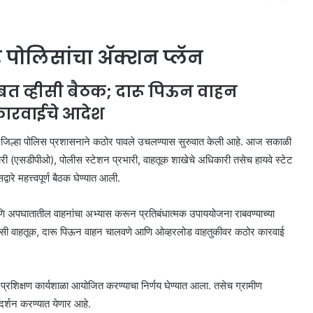
पोलिसांचा अ‍ॅक्शन प्लॅन
सोबत व्हीसी बैठक; दारू पिऊन वाहन
कारवाईचे आदेश
गाव जिल्हा पोलिस प्रशासनाने कठोर पावले उचलण्यास सुरुवात केली आहे. आज सकाळी
ारी (एसडीपीओ), पोलीस स्टेशन प्रभारी, वाहतूक शाखेचे अधिकारी तसेच हायवे स्टेट
रे महत्त्वपूर्ण बैठक घेण्यात आली.
ि अपघातातील वाहनांचा अभ्यास करून प्रतिबंधात्मक उपाययोजना राबवण्याच्या
प्रवासी वाहतूक, दारू पिऊन वाहन चालवणे आणि ओव्हरलोड वाहतुकीवर कठोर कारवाई
शिक्षण कार्यशाळा आयोजित करण्याचा निर्णय घेण्यात आला. तसेच ग्रामीण
दर्शन करण्यात येणार आहे.