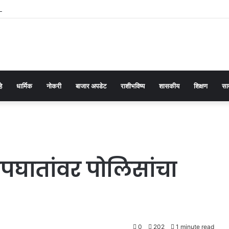
 अत्याचार प्रतिबंधक कायद्याच्या प्रभावी अंमलबजावणीसाठी १२५ पोलीस पाटलांची कार्यशाळा
हे
धार्मिक
नोकरी
बाजार अपडेट
राशीभविष्य
शासकीय
शिक्षण
सा
अपघातांवर पोलिसांचा
0
202
1 minute read