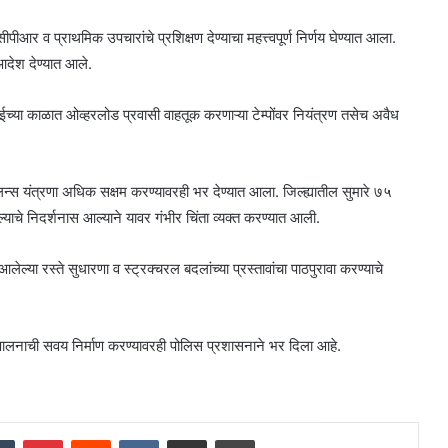
र व प्राथमिक उपचारांचे प्रशिक्षण देण्याचा महत्त्वपूर्ण निर्णय घेण्यात आला.
 आदेश देण्यात आले.
सराईच्या काळात ओव्हरलोड प्रवासी वाहतूक करणाऱ्या टेम्पोंवर नियंत्रण तसेच अवैध
युलन्स यंत्रणा अधिक सक्षम करण्यावरही भर देण्यात आला. जिल्ह्यातील सुमारे ७५
ाचे निदर्शनास आल्याने यावर गंभीर चिंता व्यक्त करण्यात आली.
या रस्ते सुधारणा व स्ट्रक्चरल बदलांच्या प्रस्तावांचा पाठपुरावा करण्याचे
यमपालनाची सवय निर्माण करण्यावरही पोलिस प्रशासनाने भर दिला आहे.
dIn
Tumblr
Pinterest
Reddit
VKontakte
Share via Email
Print