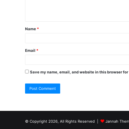
e
n
t
Name
*
*
Email
*
Save my name, email, and website in this browser for
© Copyright 2026, All Rights Reserved |
Jannah Them