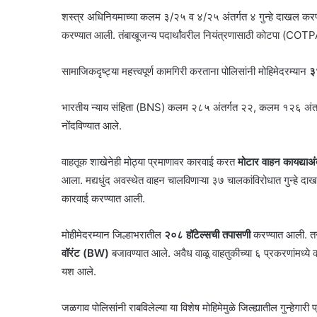
शस्त्र अधिनियमाच्या कलम ३/२५ व ४/२५ अंतर्गत ४ गुन्हे दाखल कर
करण्यात आली. तंबाखूजन्य पदार्थांवरील नियंत्रणासाठी कोटपा (COTPA) 
सामाजिकदृष्ट्या महत्त्वपूर्ण कामगिरी करताना पोलिसांनी मोहिमेदरम्यान
३४
भारतीय न्याय संहिता (BNS) कलम २८५ अंतर्गत २२, कलम १२६ अंत
नोंदविण्यात आले.
वाहतूक शाखेनेही मोठ्या प्रमाणावर कारवाई करत
मोटार वाहन कायद्याअ
आला. मद्यधुंद अवस्थेत वाहन चालविणाऱ्या ३७ चालकांविरोधात गुन्हे द
कारवाई करण्यात आली.
मोहीमेदरम्यान जिल्हाभरातील
२०८ हॉटेल्सची तपासणी
करण्यात आली. तस
वॉरंट (BW)
बजावण्यात आले. अवैध वाळू वाहतुकीच्या ६ प्रकरणांमध्य
यश आले.
जळगाव पोलिसांनी राबविलेल्या या विशेष मोहिमेमुळे जिल्ह्यातील गुन्हेगारी