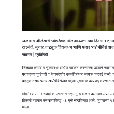
जळगाव पोलिसांचे “ऑपरेशन ऑल आऊट”; एका दिवसात २,३०
दारूबंदी, जुगार, वाहतूक नियमभंग आणि फरार आरोपींविरोध
जळगाव | प्रतिनिधी
जिल्ह्यात कायदा व सुव्यवस्था अधिक बळकट करण्याच्या उद्देशाने जळ
प्रकारच्या गुन्हेगारी व बेकायदेशीर कृत्यांविरोधात व्यापक कारवाई केली
वाहतूक तसेच फरार आरोपींविरोधात मोठ्या प्रमाणात कारवाई करण्यात 
मोहीमेदरम्यान दारूबंदी कायद्यांतर्गत १९६ गुन्हे दाखल करण्यात आले अ
ठिकाणी मद्यपान करणाऱ्यांविरुद्ध ५६ गुन्हे नोंदविण्यात आले. जुगाराच्य
आला.