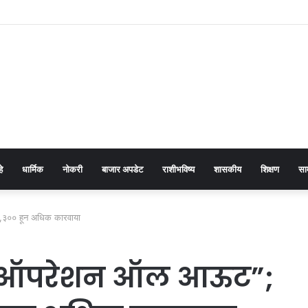
अर कॉलेजमध्ये ‘एक पेड माँ के नाम’ अभियान
हे
धार्मिक
नोकरी
बाजार अपडेट
राशीभविष्य
शासकीय
शिक्षण
सा
,३०० हून अधिक कारवाया
 “ऑपरेशन ऑल आऊट”;