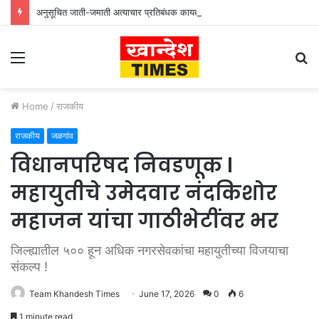
अनुसूचित जाती-जमाती अत्याचार प्रतिबंधक कायद्याच्या प्रभावी अंमलबजावणीसाठी १२५ पोलीस पाटलांची कार्यशाळा
Menu
S
fo
Home
/
राजकीय
राजकीय
जळगांव
विधानपरिषद निवडणूक l
महायुतीचे उमेदवार नंदकिशोर
महाजन यांचा गाठीभेटींवर भर
जिल्ह्यातील ५०० हून अधिक नगरसेवकांचा महायुतीच्या विजयाचा
संकल्प !
Team Khandesh Times
June 17, 2026
0
6
1 minute read