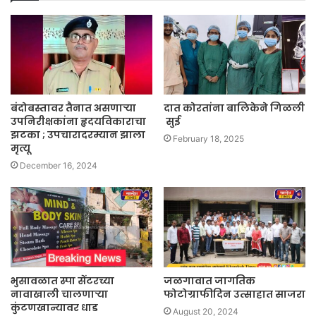
बंदोबस्तावर तैनात असणाऱ्या
दात कोरतांना बालिकेने गिळली
उपनिरीक्षकांना हृदयविकाराचा
सुई
झटका ; उपचारादरम्यान झाला
February 18, 2025
मृत्यू
December 16, 2024
भुसावळात स्पा सेंटरच्या
जळगावात जागतिक
नावाखाली चालणाऱ्या
फोटोग्राफीदिन उत्साहात साजरा
कुंटणखान्यावर धाड
August 20, 2024