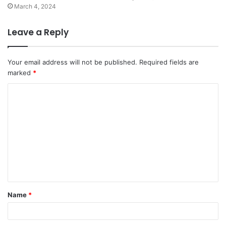
March 4, 2024
Leave a Reply
Your email address will not be published.
Required fields are
marked
*
C
o
m
m
e
n
t
Name
*
*