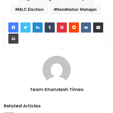
MLC Election
Nandkishor Mahajan
LinkedIn
Tumblr
Pinterest
Reddit
VKontakte
Share via Email
Print
Team Khandesh Times
Related Articles