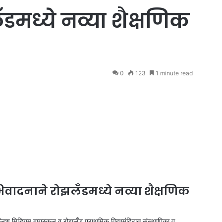
मध्ये नव्या शैक्षणिक
0
123
1 minute read
िवादनाने रोझलँडमध्ये नव्या शैक्षणिक
्लिश मिडियम हायस्कूल व रोझलँड प्राथमिक विद्यामंदिरात संस्थापिका व