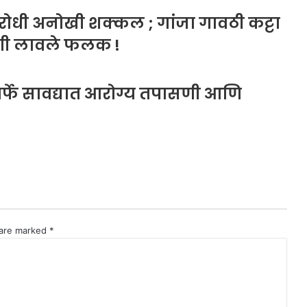
िरोधी अनोखी शक्कल ; गांजा गावठी कट्टा
गी लावले फलक !
घातर्फे सावद्यात आरोग्य तपासणी आणि
 are marked
*