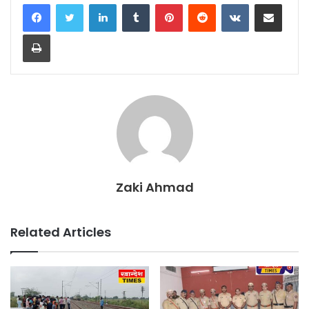
LinkedIn
Tumblr
Pinterest
Reddit
VKontakte
Share via Email
Print
Zaki Ahmad
Related Articles