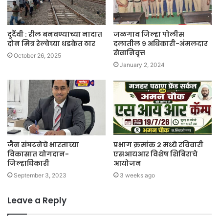
दुर्दैवी : रील बनवण्याच्या नादात
जळगाव जिल्हा पोलीस
दोन मित्र रेल्वेच्या धडकेत ठार
दलातील ९ अधिकारी-अंमलदार
सेवानिवृत्त
October 26, 2025
January 2, 2024
जैन संघटनेचे भारताच्या
प्रभाग क्रमांक २ मध्ये रविवारी
विकासात योगदान-
एसआयआर विशेष शिबिराचे
जिल्हाधिकारी
आयोजन
September 3, 2023
3 weeks ago
Leave a Reply