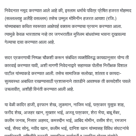
निवेदनात नमूद करण्यात आले आहे की, इस्लाम धर्माचे पवित्र प्रेषित हजरत मोहम्मद
(सल्लल्लाहु अलैहि वसल्लम) तसेच उम्मुल मोमिनीन हजरत आयशा (रजि.)
यांच्याबाबत कथित स्वरूपात आक्षेपार्ह वक्तव्य करण्याचा प्रयत्न करण्यात आला.
त्यामुळे केवळ भारतातच नव्हे तर जगभरातील मुस्लिम बांधवांच्या भावना दुखावल्या
गेल्याचा दावा करण्यात आला आहे.
सदर प्रकरणाची निष्पक्ष चौकशी करून संबंधित व्यक्तीविरुद्ध कायद्यानुसार योग्य ती
कारवाई करण्यात यावी, अशी मागणी निवेदनाद्वारे सहाय्यक पोलीस निरीक्षक विशाल
पाटील यांच्याकडे करण्यात आली. तसेच सामाजिक सलोखा, शांतता व कायदा-
सुव्यवस्था अबाधित राखण्यासाठी प्रशासनाने तातडीने आवश्यक ती कायदेशीर पावले
उचलावीत, अशीही विनंती करण्यात आली आहे.
या वेळी कादिर हाजी, इरफान शेख, लुकमान, नाजिम भाई, पत्रकार युसूफ शाह,
फरीद शेख, अजहर खान, मुख्तार भाई, अज्जू पत्रकार, शेरा भैया, बाबू मेंबर,
कलीम जनाब, निसार अहमद, कमरुद्दीन भाई, आबिद मोमीन, वसीम शेरा, रमजान
भाई, सैयद सोनू, नवीद खान, कलीम भाई, दानिश खान यांच्यासह विविध संघटनांचे