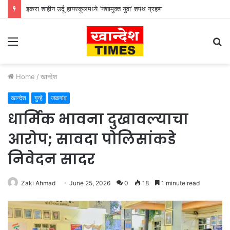
इकरा शाहीन उर्दू हायस्कूलमध्ये ‘नशामुक्त युवा’ शपथ ग्रहण
Menu
S
fo
Home
/
खान्देश
खान्देश
गुन्हे
जळगांव
धार्मिक भावना दुखावल्याचा
आरोप; सावदा पोलिसांकडे
निवेदन सादर
Zaki Ahmad
June 25, 2026
0
18
1 minute read