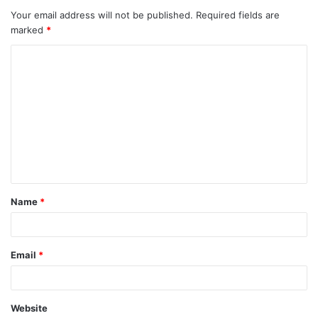
Your email address will not be published.
Required fields are
marked
*
C
o
m
m
e
n
t
Name
*
*
Email
*
Website