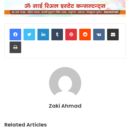
LinkedIn
Tumblr
Pinterest
Reddit
VKontakte
Share via Email
Print
Zaki Ahmad
Related Articles