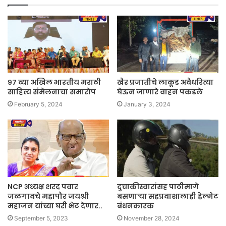
९७ व्या अखिल भारतीय मराठी
खैर प्रजातीचे लाकूड अवैधरित्या
साहित्य संमेलनाचा समारोप
घेऊन जाणारे वाहन पकडले
February 5, 2024
January 3, 2024
NCP अध्यक्ष शरद पवार
दुचाकीस्वारांसह पाठीमागे
जळगावचे महापौर जयश्री
बसणाऱ्या सहप्रवाशालाही हेल्मेट
महाजन यांच्या घरी भेट देणार..
बंधनकारक
September 5, 2023
November 28, 2024