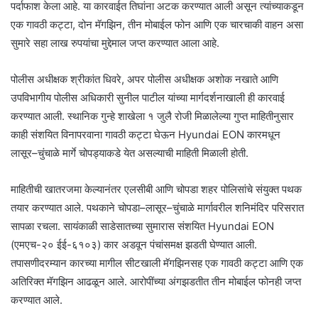
पर्दाफाश केला आहे. या कारवाईत तिघांना अटक करण्यात आली असून त्यांच्याकडून
एक गावठी कट्टा, दोन मॅगझिन, तीन मोबाईल फोन आणि एक चारचाकी वाहन असा
सुमारे सहा लाख रुपयांचा मुद्देमाल जप्त करण्यात आला आहे.
पोलीस अधीक्षक श्रीकांत धिवरे, अपर पोलीस अधीक्षक अशोक नखाते आणि
उपविभागीय पोलीस अधिकारी सुनील पाटील यांच्या मार्गदर्शनाखाली ही कारवाई
करण्यात आली. स्थानिक गुन्हे शाखेला १ जुलै रोजी मिळालेल्या गुप्त माहितीनुसार
काही संशयित विनापरवाना गावठी कट्टा घेऊन Hyundai EON कारमधून
लासूर–चुंचाळे मार्गे चोपड्याकडे येत असल्याची माहिती मिळाली होती.
माहितीची खातरजमा केल्यानंतर एलसीबी आणि चोपडा शहर पोलिसांचे संयुक्त पथक
तयार करण्यात आले. पथकाने चोपडा–लासूर–चुंचाळे मार्गावरील शनिमंदिर परिसरात
सापळा रचला. सायंकाळी साडेसातच्या सुमारास संशयित Hyundai EON
(एमएच-२० ईई-६१०३) कार अडवून पंचांसमक्ष झडती घेण्यात आली.
तपासणीदरम्यान कारच्या मागील सीटखाली मॅगझिनसह एक गावठी कट्टा आणि एक
अतिरिक्त मॅगझिन आढळून आले. आरोपींच्या अंगझडतीत तीन मोबाईल फोनही जप्त
करण्यात आले.