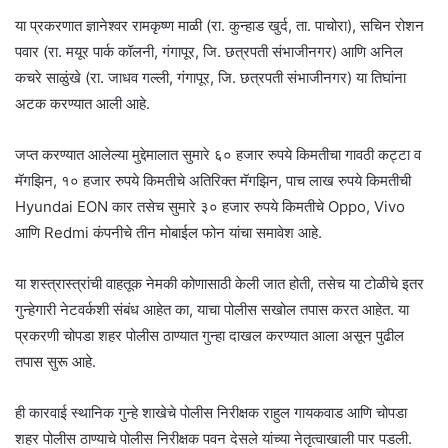
या प्रकरणात ज्ञानेश्वर रामकृष्ण माळी (रा. कुन्हाड खुर्द, ता. पाचोरा), सचिन रोशन
पवार (रा. मयूर पार्क कॉलनी, गंगापूर, जि. छत्रपती संभाजीनगर) आणि अनिल
कचरे साळुंखे (रा. जाधव गल्ली, गंगापूर, जि. छत्रपती संभाजीनगर) या तिघांना
अटक करण्यात आली आहे.
जप्त करण्यात आलेल्या मुद्देमालात सुमारे ६० हजार रुपये किमतीचा गावठी कट्टा व
मॅगझिन, १० हजार रुपये किमतीचे अतिरिक्त मॅगझिन, पाच लाख रुपये किमतीची
Hyundai EON कार तसेच सुमारे ३० हजार रुपये किमतीचे Oppo, Vivo
आणि Redmi कंपनीचे तीन मोबाईल फोन यांचा समावेश आहे.
या शस्त्रास्त्रांची वाहतूक नेमकी कोणासाठी केली जात होती, तसेच या टोळीचे इतर
गुन्हेगारी नेटवर्कशी संबंध आहेत का, याचा पोलीस सखोल तपास करत आहेत. या
प्रकरणी चोपडा शहर पोलीस ठाण्यात गुन्हा दाखल करण्यात आला असून पुढील
तपास सुरू आहे.
ही कारवाई स्थानिक गुन्हे शाखेचे पोलीस निरीक्षक राहुल गायकवाड आणि चोपडा
शहर पोलीस ठाण्याचे पोलीस निरीक्षक पवन देसले यांच्या नेतृत्वाखाली पार पडली.