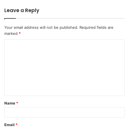
Leave a Reply
Your email address will not be published.
Required fields are
marked
*
C
o
m
m
e
n
t
Name
*
*
Email
*