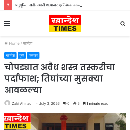
अनुसूचित जाती-जमाती अत्याचार प्रतिबंधक कायद्याच्या प्रभावी अंमलबजावणीसाठी १२५ पोलीस पाटलांची कार्यशाळा
Menu
S
fo
Home
/
खान्देश
खान्देश
गुन्हे
जळगांव
चोपड्यात अवैध शस्त्र तस्करीचा
पर्दाफाश; तिघांच्या मुसक्या
आवळल्या
Zaki Ahmad
July 3, 2026
0
5
1 minute read