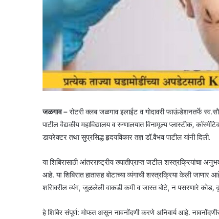
जळगाव –
रोटरी क्‍लब जळगाव इलाईट व गोदावरी फाऊंडेशनतर्फे स्व.सौ.
पाटील वैद्यकीय महाविद्यालय व रुग्णालयात विनामूल्य प्लास्टीक, कॉस्म
डायरेक्टर तथा सुप्रसिद्ध हृदयविकार तज्ञ डॉ.वैभव पाटील यांनी दिली.
या शिबिरासाठी आंतरराष्ट्रीय ख्यातीप्राप्त जटील शस्त्रक्रियांचा अनु
आहे. या शिबिरात हातासह बोटाच्या व्यंगाची शस्त्रक्रिया केली जाणार आहे.
शरिावरील व्यंग, जुळलेली वाकडी कमी व जास्त बोटे, न पसरणारे कोड, द
हे शिबिर संपूर्ण: मोफत असून नावनोंदणी करणे अनिवार्य आहे. नावनोंदणीसा