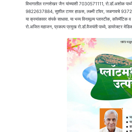
विभागातील रत्नशेखर जैन यांच्याशी 7030571111, रो.डॉ.अशोक पाध्ये व र
9822637884, सुशील टायर हाऊस, लक्ष्मी टॉवर, जळगावचे 9372266
या क्रमांकावर संपर्क साधावा. या भव्य विनामूल्य प्लास्टीक, कॉस्मॅटिक
रो.अजित महाजन, प्रकल्प प्रमुख रो.डॉ.वैजयंती पाध्ये, डायरेक्टर मेडि