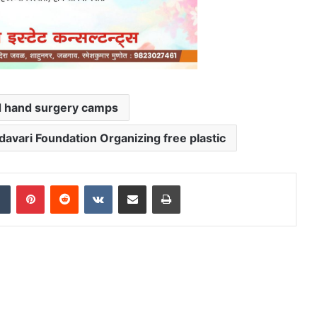
d hand surgery camps
davari Foundation Organizing free plastic
dIn
Tumblr
Pinterest
Reddit
VKontakte
Share via Email
Print