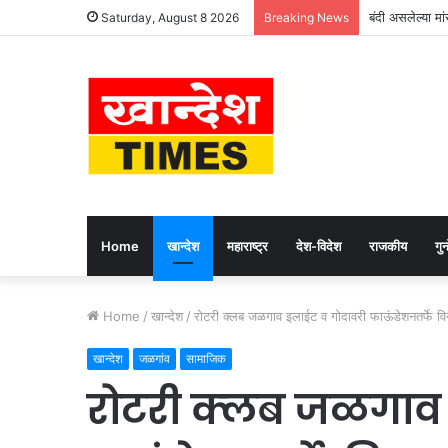
बंदी असलेल्या मा
Saturday, August 8 2026
Breaking News
Home
खान्देश
महाराष्ट्र
देश-विदेश
राजकीय
गुन्
Home
/
खान्देश
/
रोटरी क्‍लब जळगाव इलाईट व गोदावरी फाऊंडेशनतर्फे विना
खान्देश
जळगांव
सामाजिक
रोटरी क्‍लब जळगाव