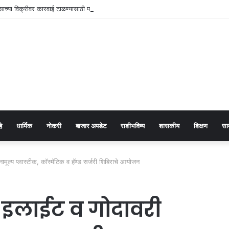
ंसाच्या विक्रीवर कारवाई टाळण्यासाठी पाच लाखांची मागणी
हे
धार्मिक
नोकरी
बाजार अपडेट
राशीभविष्य
शासकीय
शिक्षण
सा
मूल्य प्लास्टीक, कॉस्मॅटिक व हॅण्ड सर्जरी शिबिराचे आयोजन
 इलाईट व गोदावरी