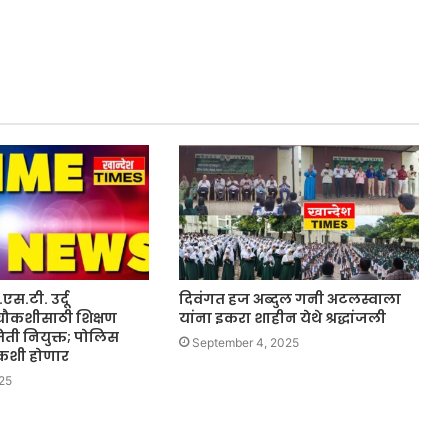
एस.टी. उर्दू
दिवंगत हज अब्दुल गनी अटलस्वाला
 चौकशीसाठी शिक्षण
यांना इकरा शाहीन येथे श्रद्धांजली
ती नियुक्त; पोलिस
September 4, 2025
ौकशी होणार
25