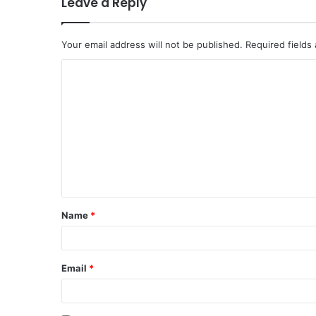
Leave a Reply
Your email address will not be published.
Required fields
C
o
m
m
e
n
t
Name
*
*
Email
*