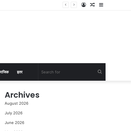
Log
Random
Sidebar
In
Article
Search
माजिक
इतर
for
Archives
August 2026
July 2026
June 2026