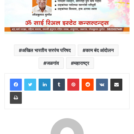
अखिल भारतीय सरपंच परिषद
काम बंद आंदोलन
जळगांव
महाराष्ट्र
LinkedIn
Tumblr
Pinterest
Reddit
VKontakte
Share via Email
Print