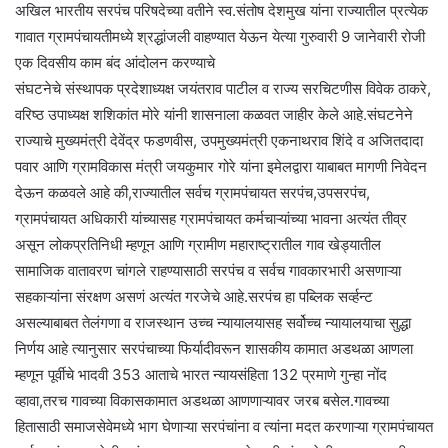
अखिल भारतीय सरपंच परिषदेच्या वतीने स्व.संतोष देशमुख यांना राज्यातील प्रत्येक
गावात ग्रामपंचायतीमध्ये श्रद्धांजली वाहण्यात येऊन येत्या गुरुवारी 9 जानेवारी रोजी
एक दिवसीय काम बंद आंदोलन करण्याचे
संघटनेचे संस्थापक प्रदेशाध्यक्ष जयंतराव पाटील व राज्य सरचिटणीस विवेक ठाकरे,
वरिष्ठ उपाध्यक्ष शशिकांत मोरे यांनी शासनाला कळवत जाहीर केले आहे.संघटनेने
राज्याचे मुख्यमंत्री देवेंद्र फडणवीस, उपमुख्यमंत्री एकनाथराव शिंदे व अजितदादा
पवार आणि ग्रामविकास मंत्री जयकुमार गोरे यांना इमेलद्वारा याबाबत मागणी निवेदन
देऊन कळवले आहे की,राज्यातील सर्वच ग्रामपंचायत सरपंच,उपसरपंच,
ग्रामपंचायत अधिकारी यांच्यासह ग्रामपंचायत कर्मचाऱ्यांच्या भावना अत्यंत तीव्र
असून लोकप्रतिनिधी म्हणून आणि ग्रामीण महाराष्ट्रातील गाव खेड्यातील
सामाजिक वातावरण चांगले राहण्यासाठी सरपंच व सर्वच गावकारभारी असणाऱ्या
सहकाऱ्यांना संरक्षण असणं अत्यंत गरजेचे आहे.सरपंच हा पब्लिक सर्व्हन्ट
असल्याबाबत तेलंगणा व राजस्थान उच्च न्यायालयासह सर्वोच्च न्यायालयाचा सुद्धा
निर्णय आहे त्यानुसार सरपंचाच्या फिर्यादीवरून शासकीय कामात अडथळा आणला
म्हणून पूर्वीचे भादवी 353 आताचे भारत न्यायसंहिता 132 प्रमाणे गुन्हा नोंद
व्हावा,तरच गावच्या विकासकामात अडथळा आणणाऱ्यावर जरब बसेल.गावच्या
हितासाठी समाजसेवेमध्ये भाग घेणाऱ्या सरपंचांना व त्यांना मदत करणाऱ्या ग्रामपंचायत