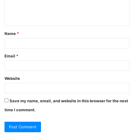
e
n
t
Name
*
*
Email
*
Website
Save my name, email, and website in this browser for the next
time I comment.