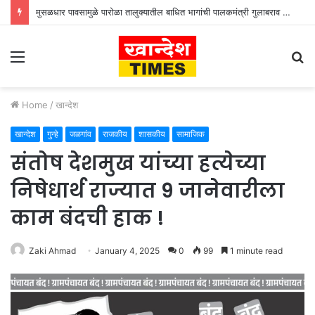
मुसळधार पावसामुळे पारोळा तालुक्यातील बाधित भागांची पालकमंत्री गुलाबराव पाटील जलसंपदा मंत्री गिरीश महाजन यांनी केली पाहणी
Menu
S
fo
Home
/
खान्देश
खान्देश
गुन्हे
जळगांव
राजकीय
शासकीय
सामाजिक
संतोष देशमुख यांच्या हत्येच्या
निषेधार्थ राज्यात 9 जानेवारीला
काम बंदची हाक !
Zaki Ahmad
January 4, 2025
0
99
1 minute read