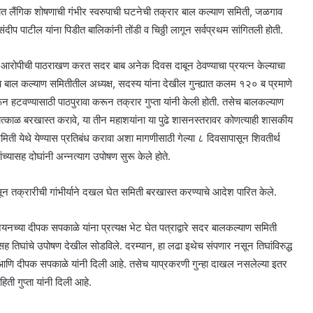
गृहात लैंगिक शोषणाची गंभीर स्वरुपाची घटनेची तक्रार बाल कल्याण समिती, जळगाव
ंदीप पाटील यांना पिडीत बालिकांनी तोंडी व चिठ्ठी लागून सर्वप्रथम सांगितली होती.
रता आरोपीची पाठराखण करत सदर बाब अनेक दिवस दाबून ठेवण्याचा प्रयत्न केल्याचा
ेच बाल कल्याण समितीतील अध्यक्ष, सदस्य यांना देखील गुन्ह्यात कलम १२० ब प्रमाणे
न हटवण्यासाठी पाठपुरावा करून तक्रार गुप्ता यांनी केली होती. तसेच बालकल्याण
ा तात्काळ बरखास्त करावे, या तीन महाशयांना या पुढे शासनस्तरावर कोणत्याही शासकीय
मिती येथे येण्यास प्रतिबंध करावा अशा मागणीसाठी गेल्या ८ दिवसापासून शिवतीर्थ
च्यासह दोघांनी अन्नत्याग उपोषण सुरू केले होते.
 तक्रारीची गांभीर्याने दखल घेत समिती बरखास्त करण्याचे आदेश पारित केले.
नच्या दीपक सपकाळे यांना प्रत्यक्ष भेट घेत पत्राद्वारे सदर बालकल्याण समिती
सह तिघांचे उपोषण देखील सोडविले. दरम्यान, हा लढा इथेच संपणार नसून तिघांविरुद्ध
आणि दीपक सपकाळे यांनी दिली आहे. तसेच याप्रकरणी गुन्हा दाखल नसलेल्या इतर
ी गुप्ता यांनी दिली आहे.