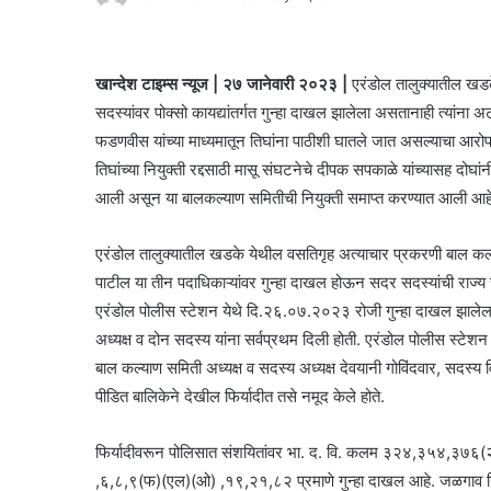
खान्देश टाइम्स न्यूज | २७ जानेवारी २०२३ |
एरंडोल तालुक्यातील खडक
सदस्यांवर पोक्सो कायद्यांतर्गत गुन्हा दाखल झालेला असतानाही त्यांना अट
फडणवीस यांच्या माध्यमातून तिघांना पाठीशी घातले जात असल्याचा आरोप 
तिघांच्या नियुक्ती रद्दसाठी मासू संघटनेचे दीपक सपकाळे यांच्यासह द
आली असून या बालकल्याण समितीची नियुक्ती समाप्त करण्यात आली आह
एरंडोल तालुक्यातील खडके येथील वसतिगृह अत्याचार प्रकरणी बाल कल्याण
पाटील या तीन पदाधिकाऱ्यांवर गुन्हा दाखल होऊन सदर सदस्यांची राज्
एरंडोल पोलीस स्टेशन येथे दि.२६.०७.२०२३ रोजी गुन्हा दाखल झालेला
अध्यक्ष व दोन सदस्य यांना सर्वप्रथम दिली होती. एरंडोल पोलीस स्टेशन 
बाल कल्याण समिती अध्यक्ष व सदस्य अध्यक्ष देवयानी गोविंदवार, सदस्य व
पीडित बालिकेने देखील फिर्यादीत तसे नमूद केले होते.
फिर्यादीवरून पोलिसात संशयितांवर भा. द. वि. कलम ३२४,३५४,३७६
,६,८,९(फ)(एल)(ओ) ,१९,२१,८२ प्रमाणे गुन्हा दाखल आहे. जळगाव जिल्ह्