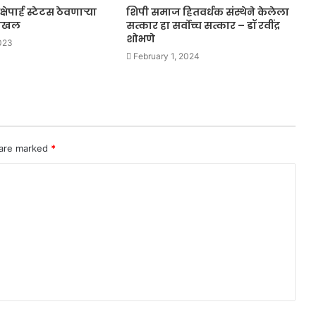
पार्ह स्टेटस ठेवणाऱ्या
शिपी समाज हितवर्धक संस्थेने केलेला
 दाखल
सत्कार हा सर्वोच्च सत्कार – डॉ रवींद्र
शोभणे
023
February 1, 2024
 are marked
*