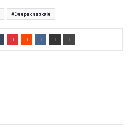
Deepak sapkale
dIn
Tumblr
Pinterest
Reddit
VKontakte
Share via Email
Print