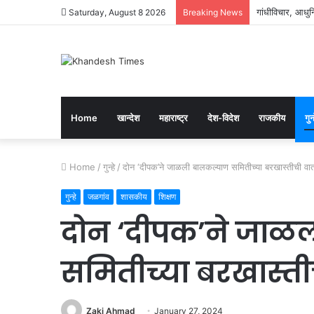
गांधीविचार, आधुनि
Saturday, August 8 2026
Breaking News
Home
खान्देश
महाराष्ट्र
देश-विदेश
राजकीय
गुन्
Home
/
गुन्हे
/
दोन ‘दीपक’ने जाळली बालकल्याण समितीच्या बरखास्तीची वा
गुन्हे
जळगांव
शासकीय
शिक्षण
दोन ‘दीपक’ने जाळ
समितीच्या बरखास्ती
Zaki Ahmad
January 27, 2024