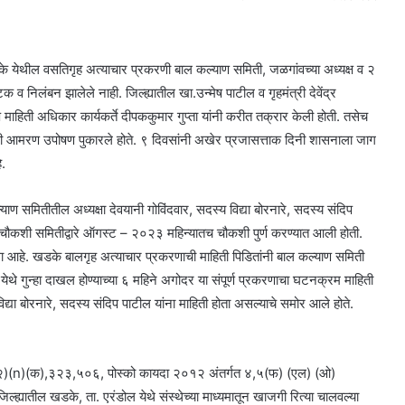
े येथील वसतिगृह अत्याचार प्रकरणी बाल कल्याण समिती, जळगांवच्या अध्यक्ष व २
क व निलंबन झालेले नाही. जिल्ह्यातील खा.उन्मेष पाटील व गृहमंत्री देवेंद्र
माहिती अधिकार कार्यकर्ते दीपककुमार गुप्ता यांनी करीत तक्रार केली होती. तसेच
ोघांनी आमरण उपोषण पुकारले होते. ९ दिवसांनी अखेर प्रजासत्ताक दिनी शासनाला जाग
े.
 समितीतील अध्यक्षा देवयानी गोविंदवार, सदस्य विद्या बोरनारे, सदस्य संदिप
य चौकशी समितीद्वारे ऑगस्ट – २०२३ महिन्यातच चौकशी पुर्ण करण्यात आली होती.
 आहे. खडके बालगृह अत्याचार प्रकरणाची माहिती पिडितांनी बाल कल्याण समिती
येथे गुन्हा दाखल होण्याच्या ६ महिने अगोदर या संपूर्ण प्रकरणाचा घटनक्रम माहिती
िद्या बोरनारे, सदस्य संदिप पाटील यांना माहिती होता असल्याचे समोर आले होते.
(२)(n)(क),३२३,५०६, पोस्को कायदा २०१२ अंतर्गत ४,५(फ) (एल) (ओ)
यातील खडके, ता. एरंडोल येथे संस्थेच्या माध्यमातून खाजगी रित्या चालवल्या