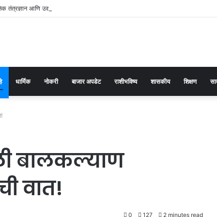
क तंत्रज्ञान आणि उद्योजकतेच्या संगमातून समृद्धीचा नवा मार्ग
हे
धार्मिक
नोकरी
बाजार अपडेट
राशीभविष्य
शासकीय
शिक्षण
सा
त!
ली बालकल्याण
ची वात!
0
127
2 minutes read