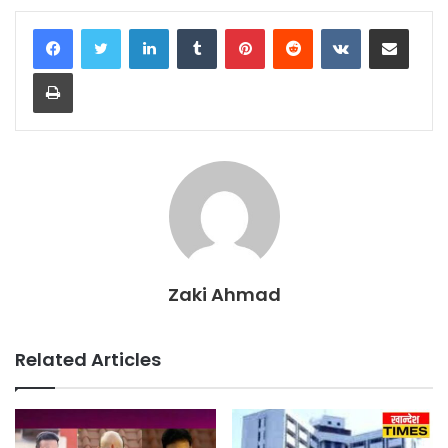
LinkedIn
Tumblr
Pinterest
Reddit
VKontakte
Share via Email
Print
Zaki Ahmad
Related Articles