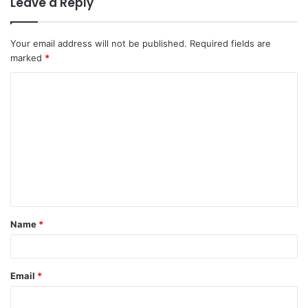
Leave a Reply
Your email address will not be published.
Required fields are
marked
*
C
o
m
m
e
n
t
Name
*
*
Email
*