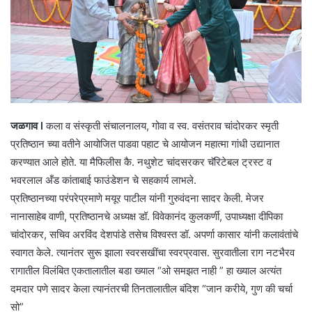
जळगाव l
कला व संस्कृती संचालनालय, गोवा व स्व. वसंतराव चांदोरकर स्मृती
प्रतिष्ठान च्या वतीने आयोजित पाडवा पहाट चे आयोजन महात्मा गांधी उद्यानात
करण्यात आले होते. या मैफिलीस कै. नथुशेट चांदसरकर चॅरिटेबल ट्रस्ट व
भवरलाल अँड कांताबाई फाउंडेशन चे सहकार्य लाभले.
प्रतिष्ठानच्या परंपरेप्रमाणे मयूर पाटील यांनी गुरुवंदना सादर केली. मेजर
नानासाहेब वाणी, प्रतिष्ठानचे अध्यक्ष डॉ. विवेकानंद कुलकर्णी, उपाध्यक्षा दीपिका
चांदोरकर, सचिव अरविंद देशपांडे तसेच विश्वस्त डॉ. अपर्णा कासार यांनी कलावंतांचे
स्वागत केले. त्यानंतर सुरू झाला स्वरसखींचा स्वरप्रवास. सुरवातीला राग नटभैरव
रागातील विलंबित एकतालातील बडा ख्याल “ओ समझत नाही ” हा ख्याल अत्यंत
दमदार पणे सादर केला त्यानंतरची तिनतालातील बंदिश “जान करीये, गुण की चर्चा
सो”