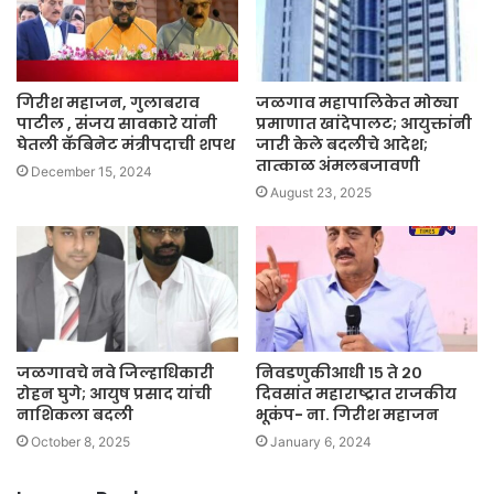
गिरीश महाजन, गुलाबराव
जळगाव महापालिकेत मोठ्या
पाटील , संजय सावकारे यांनी
प्रमाणात खांदेपालट; आयुक्तांनी
घेतली कॅबिनेट मंत्रीपदाची शपथ
जारी केले बदलीचे आदेश;
तात्काळ अंमलबजावणी
December 15, 2024
August 23, 2025
जळगावचे नवे जिल्हाधिकारी
निवडणुकीआधी १५ ते २०
रोहन घुगे; आयुष प्रसाद यांची
दिवसांत महाराष्ट्रात राजकीय
नाशिकला बदली
भूकंप- ना. गिरीश महाजन
October 8, 2025
January 6, 2024