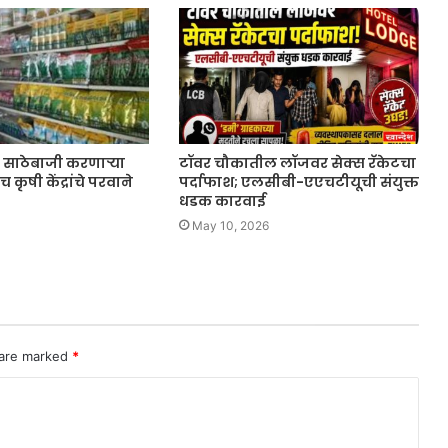
 व साठेबाजी करणाऱ्या
टॉवर चौकातील लॉजवर सेक्स रॅकेटचा
 कृषी केंद्रांचे परवाने
पर्दाफाश; एलसीबी-एएचटीयूची संयुक्त
धडक कारवाई
May 10, 2026
 are marked
*