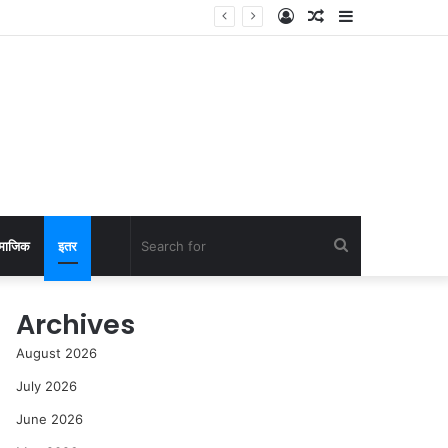
Log
Random
Sidebar
In
Article
Search
माजिक
इतर
for
Archives
August 2026
July 2026
June 2026