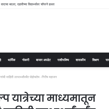
या वादाचा बदला; दहावीच्या विद्यार्थ्यावर चॉपरने हल्ला
हे
धार्मिक
नोकरी
बाजार अपडेट
राशीभविष्य
शासकीय
शिक्षण
सा
ंची माहिती लाभार्थ्यांपर्यंत पोहोचतेय -गिरीष महाजन
यात्रेच्या माध्यमातून