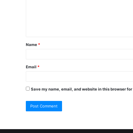
m
m
e
n
t
Name
*
*
Email
*
Save my name, email, and website in this browser for