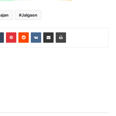
hajan
Jalgaon
dIn
Tumblr
Pinterest
Reddit
VKontakte
Share via Email
Print