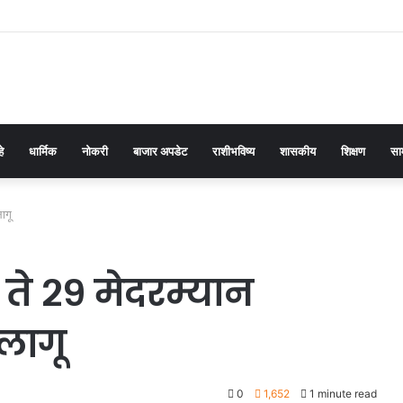
हे
धार्मिक
नोकरी
बाजार अपडेट
राशीभविष्य
शासकीय
शिक्षण
सा
ागू
ते २९ मेदरम्यान
लागू
0
1,652
1 minute read