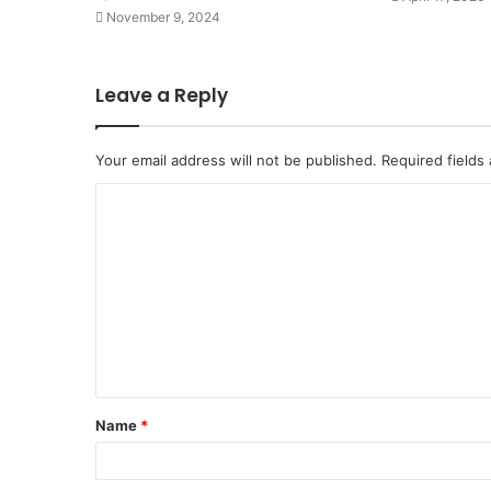
November 9, 2024
Leave a Reply
Your email address will not be published.
Required fields
C
o
m
m
e
n
t
Name
*
*