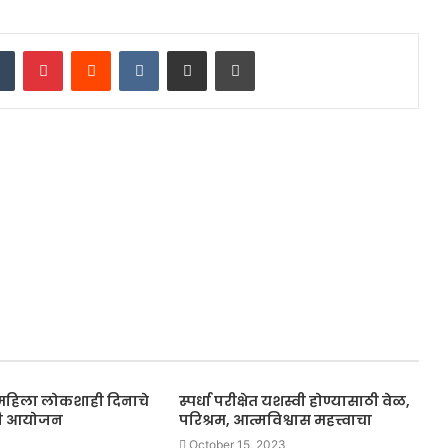
dIn
Tumblr
Pinterest
Reddit
VKontakte
Share via Email
Print
 महिला लोकशाही दिनाचे
स्पर्धा परीक्षेत यशस्वी होण्यासाठी वेळ,
ोजी आयोजन
परिश्रम, आत्मविश्वास महत्त्वाचा
October 15, 2023