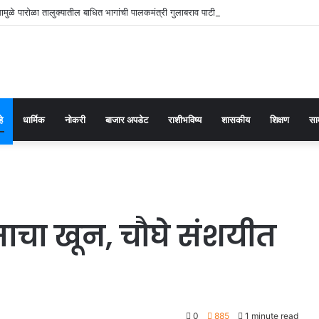
मुळे पारोळा तालुक्यातील बाधित भागांची पालकमंत्री गुलाबराव पाटील जलसंपदा मंत्री गिरीश महाजन
हे
धार्मिक
नोकरी
बाजार अपडेट
राशीभविष्य
शासकीय
शिक्षण
सा
चा खून, चौघे संशयीत
0
885
1 minute read