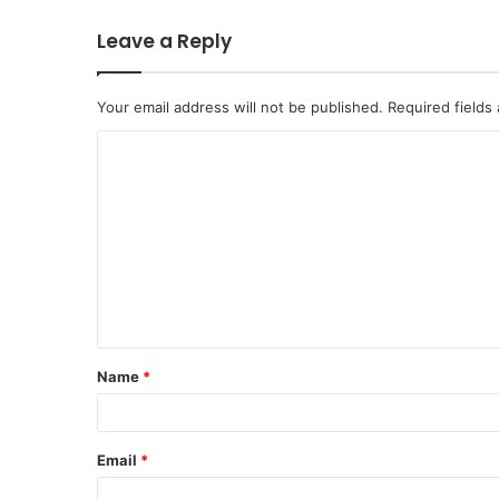
Leave a Reply
Your email address will not be published.
Required fields
C
o
m
m
e
n
t
Name
*
*
Email
*