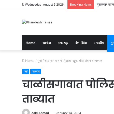
मुसळधार पावसा
Wednesday, August 5 2026
Breaking News
Home
खान्देश
महाराष्ट्र
देश-विदेश
राजकीय
गुन्
Home
/
गुन्हे
/
चाळीसगावात पोलिसाचा खून, चौघे संशयीत ताब्यात
गुन्हे
जळगांव
चाळीसगावात पोलिसा
ताब्यात
Zaki Ahmad
January 14, 2024