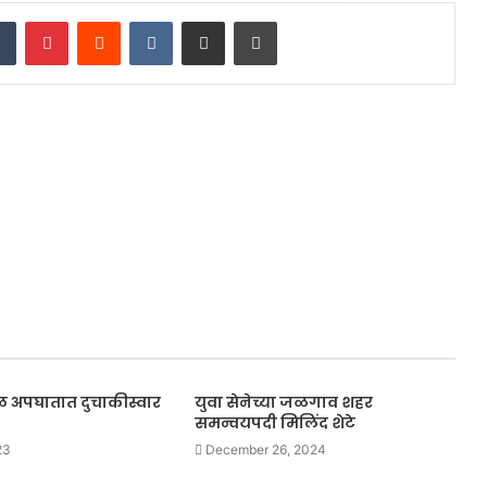
dIn
Tumblr
Pinterest
Reddit
VKontakte
Share via Email
Print
 अपघातात दुचाकीस्वार
युवा सेनेच्या जळगाव शहर
समन्वयपदी मिलिंद शेटे
23
December 26, 2024