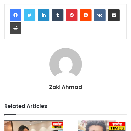
LinkedIn
Tumblr
Pinterest
Reddit
VKontakte
Share via Email
Print
Zaki Ahmad
Related Articles