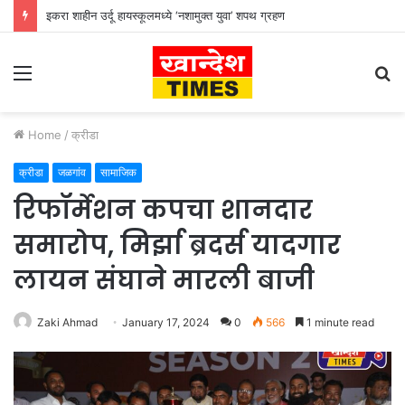
इकरा शाहीन उर्दू हायस्कूलमध्ये ‘नशामुक्त युवा’ शपथ ग्रहण
Menu
S
fo
Home
/
क्रीडा
क्रीडा
जळगांव
सामाजिक
रिफॉर्मेशन कपचा शानदार
समारोप, मिर्झा ब्रदर्स यादगार
लायन संघाने मारली बाजी
Zaki Ahmad
January 17, 2024
0
566
1 minute read