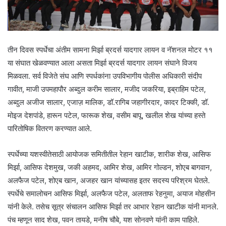
तीन दिवस स्पर्धेचा अंतीम सामना मिर्झा ब्रदर्स यादगार लायन व नॅशनल मोटर ११
या संघात खेळवण्यात आला असता मिर्झा ब्रदर्स यादगार लायन संघाने विजय
मिळवला. सर्व विजेते संघ आणि स्पर्धकांना उपविभागीय पोलीस अधिकारी संदीप
गावीत, माजी उपमहापौर अब्दुल करीम सालार, मजीद जकरिया, इब्राहिम पटेल,
अब्दुल अजीज सालार, एजाज़ मालिक, डॉ.रागिब जहागीरदार, कादर टिक्की, डॉ.
मोइज देशपांडे, हारून पटेल, फारूक शेख, वसीम बापू, खलील शेख यांच्या हस्ते
पारितोषिक वितरण करण्यात आले.
स्पर्धेच्या यशस्वीतेसाठी आयोजक समितीतील रेहान खाटीक, शारीक शेख, आसिफ
मिर्झा, आसिफ देशमुख, जकी अहमद, आमिर शेख, आमिर गोल्डन, शोएब बागवान,
अलफैज पटेल, शोएब खान, अजहर खान यांच्यासह इतर सदस्य परिश्रम घेतले.
स्पर्धेचे समालोचन आसिफ मिर्झा, अलफैज पटेल, अलताफ रेहनुमा, अयाज मोहसीन
यांनी केले. तसेच सूत्र संचालन आसिफ मिर्झा तर आभार रेहान खाटीक यांनी मानले.
पंच म्हणून साद शेख, पवन तायडे, मनीष चौबे, यश सोनवणे यांनी काम पाहिले.