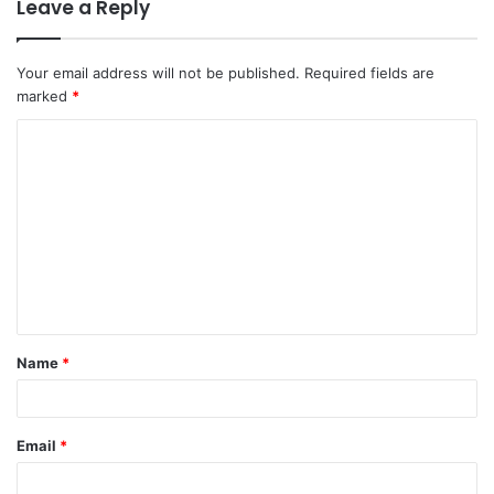
Leave a Reply
Your email address will not be published.
Required fields are
marked
*
C
o
m
m
e
n
t
Name
*
*
Email
*