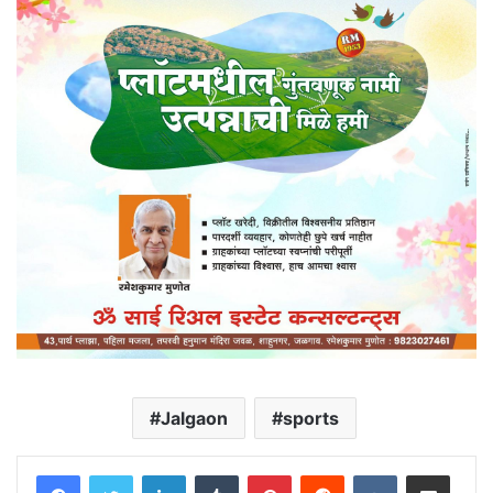
Jalgaon
sports
LinkedIn
Tumblr
Pinterest
Reddit
VKontakte
Share via Email