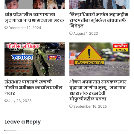
आंध्र प्रदेशातील व्यापाऱ्याला
जिल्हाधिकारी मार्फत महामहीम
लुटणाऱ्या पाच भामट्यांना अटक
राष्ट्रपतींना मुस्लिम बांधवांतर्फे
निवेदन
December 12, 2024
August 1, 2023
संततधार पावसाने खचली
भीषण अपघातात सायकलस्वार
पोलीस अधीक्षक कार्यालयातील
वृद्धाचा जागीच मृत्यू ; जळगाव
गटार
शहरातील इच्छादेवी
चौफुलीवरील घटना
July 23, 2023
September 16, 2025
Leave a Reply