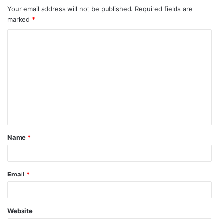
Your email address will not be published.
Required fields are
marked
*
C
o
m
m
e
n
t
Name
*
*
Email
*
Website