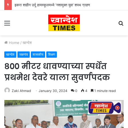
इकरा शाहीन उर्दू हायस्कूलमध्ये ‘नशामुक्त युवा’ शपथ ग्रहण
Menu
S
fo
Home
/
खान्देश
खान्देश
जळगांव
शासकीय
शिक्षण
८०० मीटर धावण्याच्या स्पर्धेत
प्रथमेश देवरे याला सुवर्णपदक
Zaki Ahmad
January 30, 2024
0
4
1 minute read