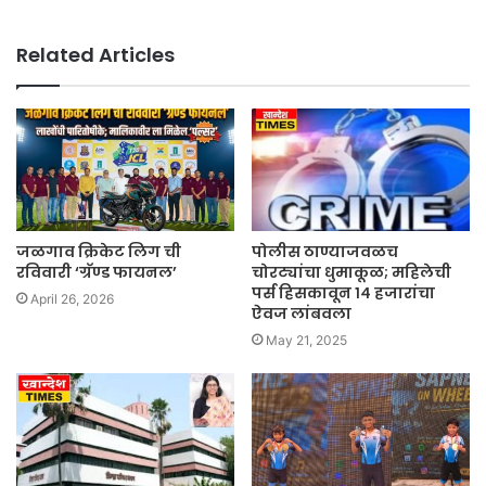
Related Articles
जळगाव क्रिकेट लिग ची
पोलीस ठाण्याजवळच
रविवारी ‘ग्रॅण्ड फायनल’
चोरट्यांचा धुमाकूळ; महिलेची
पर्स हिसकावून १४ हजारांचा
April 26, 2026
ऐवज लांबवला
May 21, 2025