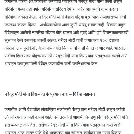
जगातील पाचवी अर्थव्यावस्था करण्यात पंतप्रधान नरेंद्र मोदी यांनी केली असून
गरिबांना गेल्या दहा वर्षांत गरिबांना दारिद्र्य रेषेच्या बाहेर आणण्याचे काम करून
गरिबांचा विकास केला. नरेंद्र मोदी यांनी देशात मोठ्या प्रमाणात रोजागाराच्या संधी
उपलब्ध करून दिल्या . अर्थव्यवस्थेला आता कुणी थांबवू शकत नाही. विकास पाहून
विदेशातून आलेली नागरिक तोंडात बोटे घालत आहे मुंबई आणि पुणे विमानतळासारखी
सुसज्ज रेल्वे स्थानक बनली आहेत. नरेंद्र मोदी यांनी जगातल्या १०० देशाना
कोरोना लस पुरविली . येत्या पाच वर्षात विकासाची गाडी वेगात जाणार आहे. भारताला
सर्वोच्च शिखरावर पोहचण्यासाठी नरेंद्र मोदी यांना तिसऱयांदा पंतप्रधान करावे असे
आवाहन उपमुख्यमंत्री देवेंद्र फडणवीस यांनी उपस्थितांना केले.
नरेंद्र मोदी यांना तिसऱ्यांदा पंतप्रधान करा – गिरीश महाजन
जगातील आणि देशातील लोकप्रिय नेत्यांमध्ये पंतप्रधान नरेंद्र मोदी असून त्यांची
लोकप्रियता आजही कायम आहे. नवं तरुणांनी आगामी निवडणुकीत नरेंद्र मोदी यांचे
हात बळकट कारावेत . तसेच नरेंद्र मोदी यांना तिसऱयांदा पंतप्रधान करा असे
आवाहन आज सागर पार्क येथे भाजपच्या युवा संमेलन कार्यक्रमात ग्राम विकास