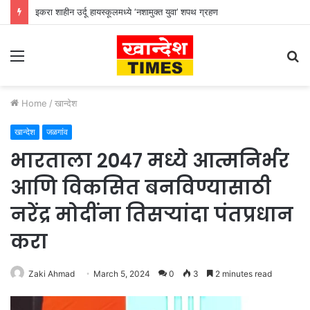
इकरा शाहीन उर्दू हायस्कूलमध्ये ‘नशामुक्त युवा’ शपथ ग्रहण
Menu
S
fo
Home
/
खान्देश
खान्देश
जळगांव
भारताला २०४७ मध्ये आत्मनिर्भर
आणि विकसित बनविण्यासाठी
नरेंद्र मोदींना तिसऱ्यांदा पंतप्रधान
करा
Zaki Ahmad
March 5, 2024
0
3
2 minutes read