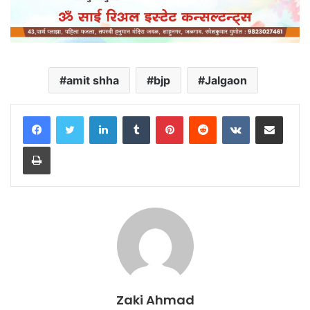
amit shha
bjp
Jalgaon
LinkedIn
Tumblr
Pinterest
Reddit
VKontakte
Share via Email
Print
Zaki Ahmad