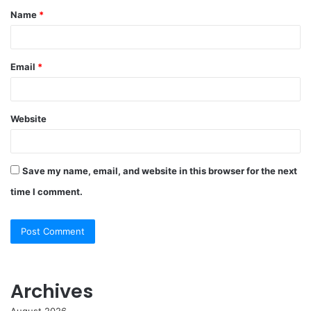
Name
*
*
Email
*
Website
Save my name, email, and website in this browser for the next
time I comment.
Archives
August 2026