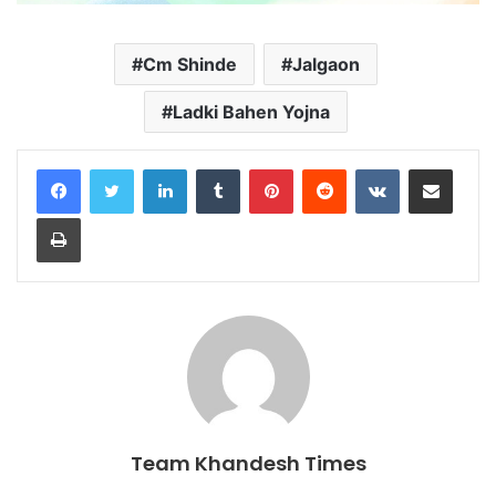
Cm Shinde
Jalgaon
Ladki Bahen Yojna
LinkedIn
Tumblr
Pinterest
Reddit
VKontakte
Share via Email
Print
Team Khandesh Times