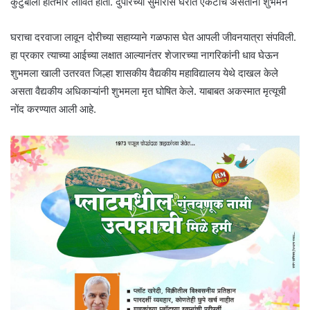
कुटुंबाला हातभार लावित होता. दुपारच्या सुमारास घरात एकटाच असतांना शुभमने
घराचा दरवाजा लावून दोरीच्या सहाय्याने गळफास घेत आपली जीवनयात्रा संपविली.
हा प्रकार त्याच्या आईच्या लक्षात आल्यानंतर शेजारच्या नागरिकांनी धाव घेऊन
शुभमला खाली उतरवत जिल्हा शासकीय वैद्यकीय महाविद्यालय येथे दाखल केले
असता वैद्यकीय अधिकाऱ्यांनी शुभमला मृत घोषित केले. याबाबत अकस्मात मृत्यूची
नोंद करण्यात आली आहे.