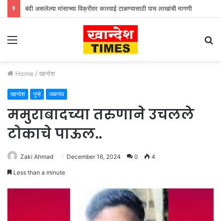
बंदी असलेल्या मांसाच्या विक्रीवर कारवाई टाळण्यासाठी पाच लाखांची मागणी
Menu
S
fo
Home
/
खान्देश
खान्देश
गुन्हे
जळगांव
ममुराबादच्या तरुणाने उचलले
टोकाचे पाऊल..
Zaki Ahmad
December 16, 2024
0
4
Less than a minute