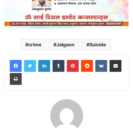
crime
Jalgaon
Suicide
LinkedIn
Tumblr
Pinterest
Reddit
VKontakte
Share via Email
Print