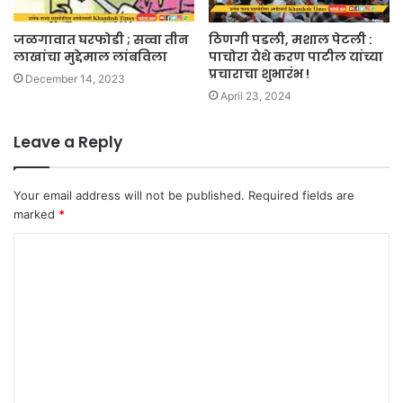
जळगावात घरफोडी ; सव्वा तीन
ठिणगी पडली, मशाल पेटली :
लाखांचा मुद्देमाल लांबविला
पाचोरा येथे करण पाटील यांच्या
प्रचाराचा शुभारंभ !
December 14, 2023
April 23, 2024
Leave a Reply
Your email address will not be published.
Required fields are
marked
*
C
o
m
m
e
n