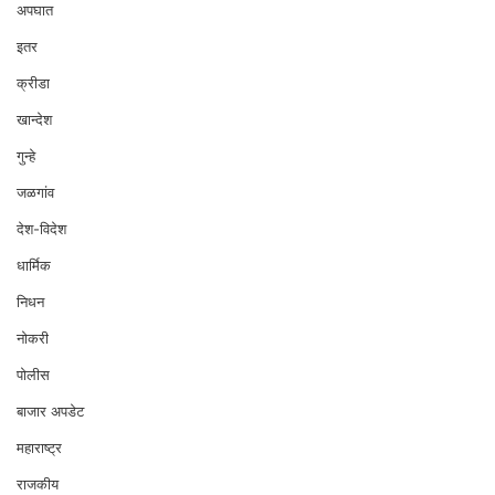
अपघात
इतर
क्रीडा
खान्देश
गुन्हे
जळगांव
देश-विदेश
धार्मिक
निधन
नोकरी
पोलीस
बाजार अपडेट
महाराष्ट्र
राजकीय