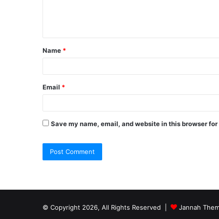
e
n
t
Name
*
*
Email
*
Save my name, email, and website in this browser for
© Copyright 2026, All Rights Reserved |
Jannah Them