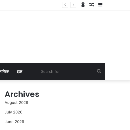
Log
Random
Sidebar
In
Article
Search
माजिक
इतर
for
Archives
August 2026
July 2026
June 2026