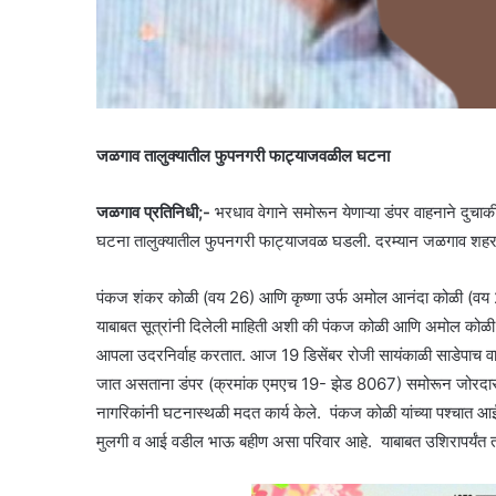
जळगाव तालुक्यातील फुपनगरी फाट्याजवळील घटना
जळगाव प्रतिनिधी;-
भरधाव वेगाने समोरून येणाऱ्या डंपर वाहनाने दुचाकी
घटना तालुक्यातील फुपनगरी फाट्याजवळ घडली. दरम्यान जळगाव शहरासह
पंकज शंकर कोळी (वय 26) आणि कृष्णा उर्फ अमोल आनंदा कोळी (वय 27 
याबाबत सूत्रांनी दिलेली माहिती अशी की पंकज कोळी आणि अमोल कोळी हे
आपला उदरनिर्वाह करतात. आज 19 डिसेंबर रोजी सायंकाळी साडेपाच वाज
जात असताना डंपर (क्रमांक एमएच 19- झेड 8067) समोरून जोरदार 
नागरिकांनी घटनास्थळी मदत कार्य केले. पंकज कोळी यांच्या पश्चात आ
मुलगी व आई वडील भाऊ बहीण असा परिवार आहे. याबाबत उशिरापर्यंत ताल