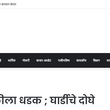
बागवान बेपत्ता
हे
धार्मिक
नोकरी
बाजार अपडेट
राशीभविष्य
शासकीय
शिक्षण
सा
र
ला धडक ; घार्डीचे दोघे