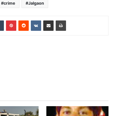
crime
Jalgaon
dIn
Tumblr
Pinterest
Reddit
VKontakte
Share via Email
Print