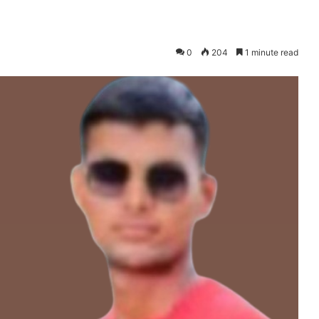
0
204
1 minute read