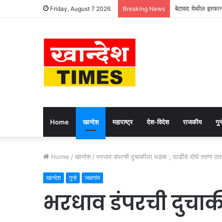
बेटावद येथील इरफान 
Friday, August 7 2026
Breaking News
Home
खान्देश
महाराष्ट्र
देश-विदेश
राजकीय
गुन्
Home
/
खान्देश
/
भरधाव डंपरची दुचाकीला धडक ; घार्डीचे दोघे तरुण ठा
खान्देश
गुन्हे
जळगांव
भरधाव डंपरची दुचाकी