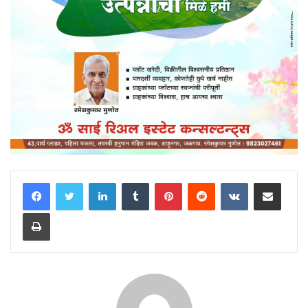
LinkedIn
Tumblr
Pinterest
Reddit
VKontakte
Share via Email
Print