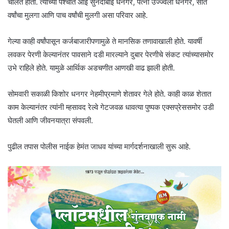
चालत होता. त्यांच्या पश्चात आई सुनंदाबाई धनगर, पत्नी उज्ज्वला धनगर, सात
वर्षांचा मुलगा आणि पाच वर्षांची मुलगी असा परिवार आहे.
गेल्या काही वर्षांपासून कर्जबाजारीपणामुळे ते मानसिक तणावाखाली होते. यावर्षी
लवकर पेरणी केल्यानंतर पावसाने दडी मारल्याने दुबार पेरणीचे संकट त्यांच्यासमोर
उभे राहिले होते. यामुळे आर्थिक अडचणीत आणखी वाढ झाली होती.
सोमवारी सकाळी किशोर धनगर नेहमीप्रमाणे शेतावर गेले होते. काही काळ शेतात
काम केल्यानंतर त्यांनी म्हसावद रेल्वे गेटजवळ धावत्या पुष्पक एक्सप्रेससमोर उडी
घेतली आणि जीवनयात्रा संपवली.
पुढील तपास पोलीस नाईक हेमंत जाधव यांच्या मार्गदर्शनाखाली सुरू आहे.