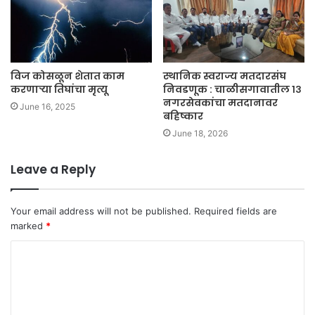
विज कोसळून शेतात काम
स्थानिक स्वराज्य मतदारसंघ
करणाऱ्या तिघांचा मृत्यू
निवडणूक : चाळीसगावातील १३
नगरसेवकांचा मतदानावर
June 16, 2025
बहिष्कार
June 18, 2026
Leave a Reply
Your email address will not be published.
Required fields are
marked
*
C
o
m
m