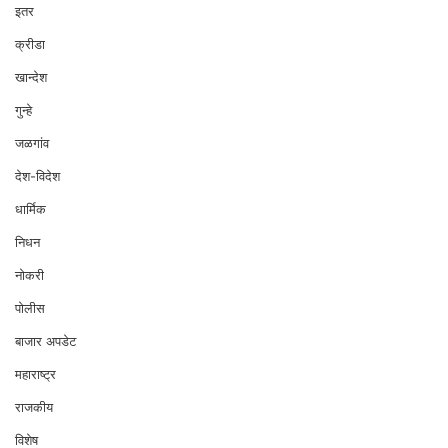
इतर
क्रीडा
खान्देश
गुन्हे
जळगांव
देश-विदेश
धार्मिक
निधन
नोकरी
पोलीस
बाजार अपडेट
महाराष्ट्र
राजकीय
विशेष