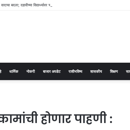
या वादाचा बदला; दहावीच्या विद्यार्थ्यावर चॉपरने हल्ला
हे
धार्मिक
नोकरी
बाजार अपडेट
राशीभविष्य
शासकीय
शिक्षण
सा
धकामांची होणार पाहणी :