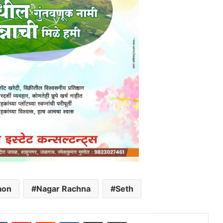
aon
Nagar Rachna
Seth
dIn
Tumblr
Pinterest
Reddit
VKontakte
Share via Email
Print