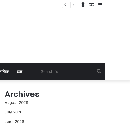
Log
Random
Sidebar
In
Article
Search
माजिक
इतर
for
Archives
August 2026
July 2026
June 2026