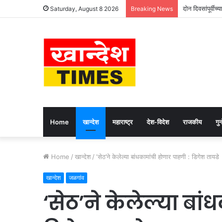
दोन दिवसांपूर्वीच्
Saturday, August 8 2026
Breaking News
Home
खान्देश
महाराष्ट्र
देश-विदेश
राजकीय
गुन्
Home
/
खान्देश
/
‘सेठ’ने केलेल्या बांधकामांची होणार पाहणी : डिगेश तायडे
खान्देश
जळगांव
‘सेठ’ने केलेल्या बां