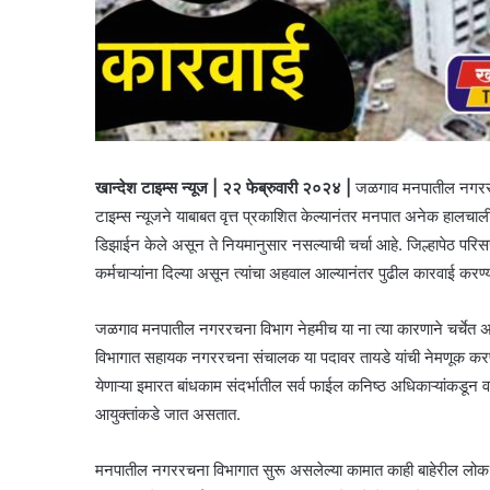
खान्देश टाइम्स न्यूज | २२ फेब्रुवारी २०२४ |
जळगाव मनपातील नगररचना 
टाइम्स न्यूजने याबाबत वृत्त प्रकाशित केल्यानंतर मनपात अनेक हालचाली
डिझाईन केले असून ते नियमानुसार नसल्याची चर्चा आहे. जिल्हापेठ परिस
कर्मचाऱ्यांना दिल्या असून त्यांचा अहवाल आल्यानंतर पुढील कारवाई कर
जळगाव मनपातील नगररचना विभाग नेहमीच या ना त्या कारणाने चर्चेत अ
विभागात सहायक नगररचना संचालक या पदावर तायडे यांची नेमणूक करण्
येणाऱ्या इमारत बांधकाम संदर्भातील सर्व फाईल कनिष्ठ अधिकाऱ्यांकडून वरि
आयुक्तांकडे जात असतात.
मनपातील नगररचना विभागात सुरू असलेल्या कामात काही बाहेरील लोक दे