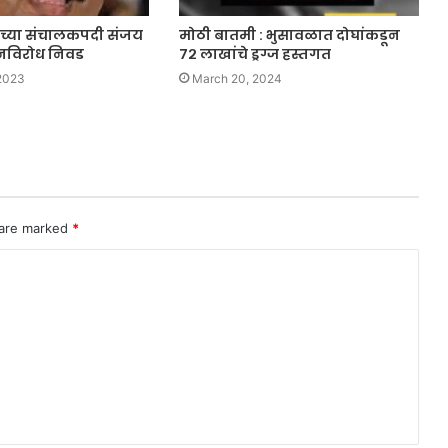
च्या संचालकपदी संजय
मोठी बातमी : भुसावळात दोघांकडून
िनविरोध निवड
७२ लाखांचे ड्रग्ज हस्तगत
2023
March 20, 2024
 are marked
*