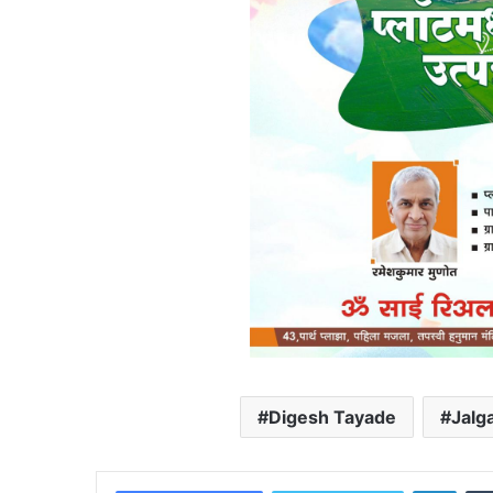
Digesh Tayade
Jalg
Linke