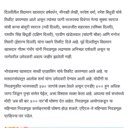
दिल्लीतील विद्यमान खासदार हर्षवर्धन, मीनाक्षी लेखी, परवेश वर्मा, रमेश बिधुडी यांचे
तिकीट कापण्यात आले असून त्यांच्या जागी भाजपच्या दिवंगत नेत्या सुषमा स्वराज
यांची कन्या बांसुरी स्वराज (नवी दिल्ली), कमलजीत सहरावत (पश्चिम दिल्ली),
रामवीर सिंह बिधूडी (दक्षिण दिल्ली), प्रवीण खंडेलवाल (चांदणी चौक) आणि मनोज
तिवारी (ईशान्य दिल्ली) यांना पक्षाने तिकीट दिले आहे. पूर्व दिल्लीतून विद्यमान
खासदार गौतम गंभीर यांनी निवडणूक लढण्यास अनिच्छा दर्शवली असून या
जागेवरील उमेदवारी अद्याप जाहीर झालेली नाही.
भोपाळच्या खासदार साध्वी प्रज्ञासिंग यांचे तिकीट कापण्यात आले आहे. या
मतदारसंघातून आलोक शर्मा यांना उमेदवारी देण्यात आली आहे. मोदींनी या
निवडणुकीत भाजपसाठी ३७० जागांचे लक्ष्य ठेवले असून एनडीए ४०० हुन अधिक
जागा जिंकून पुन्हा सत्तेत येईल, असा विश्वास व्यक्त केला आहे. आपल्या सर्व सभांमध्ये
मोदी ‘अब की बार ४०० पार’ची घोषणा देत आहेत. निवडणूक आयोगाकडून या
महिन्यात निवडणूक कार्यक्रमाची घोषणा होऊ शकते. एप्रिल-मे महिन्यात निवडणूक
प्रक्रिया पार पडेल.