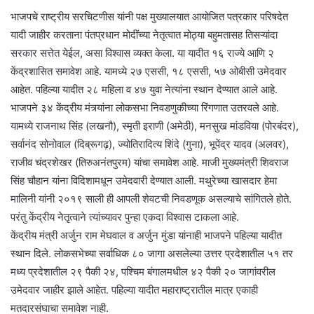
भाजपचे राष्ट्रीय सरचिटणीस यांनी पक्ष मुख्यालयात आयोजित पत्रकार परिषदेत
यादी जाहीर करताना पंतप्रधान मोदींच्या नेतृत्वात मोठ्या बहुमतासह तिसऱ्यांदा
सरकार सत्तेत येईल, असा विश्वास व्यक्त केला. या यादीत १६ राज्ये आणि २
केंद्रशासित समावेश आहे. यामध्ये २७ एससी, १८ एससी, ५७ ओबीसी उमेदवार
आहेत. पहिल्या यादीत २८ महिला व ४७ युवा नेत्यांना स्थान देण्यात आले आहे.
भाजपने ३४ केंद्रीय मंत्र्यांना लोकसभा निवडणुकीच्या रिंगणात उतरवले आहे.
यामध्ये राजनाथ सिंह (लखनौ), स्मृती इराणी (अमेठी), मनसुख मांडविया (पोरबंदर),
सर्वानंद सोनोवाल (दिब्रूगढ़), ज्योतिरादित्य शिंदे (गुना), भूपेंद्र यादव (अलवर),
राजीव चंद्रशेखर (तिरुअनंतपुरम) यांचा समावेश आहे. माजी मुख्यमंत्री शिवराज
सिंह चौहान यांना विदिशामधून उमेदवारी देण्यात आली. मथुरेच्या खासदार हेमा
मालिनी यांनी २०१९ साली ही आपली शेवटची निवडणूक असल्याचे सांगितले होते.
परंतु केंद्रीय नेतृत्वाने त्यांच्यावर पुन्हा एकदा विश्वास टाकला आहे.
केंद्रीय मंत्री अर्जुन राम मेघवाल व अर्जुन मुंडा यांनाही भाजपने पहिल्या यादीत
स्थान दिले. लोकसभेच्या सर्वाधिक ८० जागा असलेल्या उत्तर प्रदेशातील ५१ तर
मध्य प्रदेशातील २९ पैकी २४, पश्चिम बंगालमधील ४२ पैकी २० जागांवरील
उमेदवार जाहीर झाले आहेत. पहिल्या यादीत महाराष्ट्रातील मात्र एकाही
मतदारसंघाचा समावेश नाही.