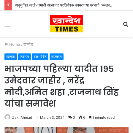
अनुसूचित जाती-जमाती अत्याचार प्रतिबंधक कायद्याच्या प्रभावी अंमलबजावणीसाठी १२५ पोलीस पाटलांची कार्यशाळा
Menu
S
fo
Home
/
खान्देश
खान्देश
जळगांव
देश-विदेश
राजकीय
भाजपच्या पहिल्या यादीत १९५
उमेदवार जाहीर , नरेंद्र
मोदी,अमित शहा ,राजनाथ सिंह
यांचा समावेश
Zaki Ahmad
March 3, 2024
0
6
1 minute read