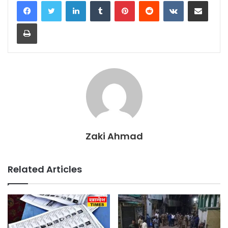
LinkedIn
Tumblr
Pinterest
Reddit
VKontakte
Share via Email
Print
Zaki Ahmad
Related Articles