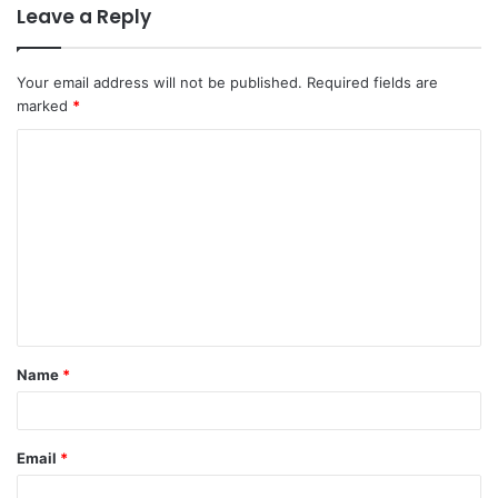
Leave a Reply
Your email address will not be published.
Required fields are
marked
*
C
o
m
m
e
n
t
Name
*
*
Email
*