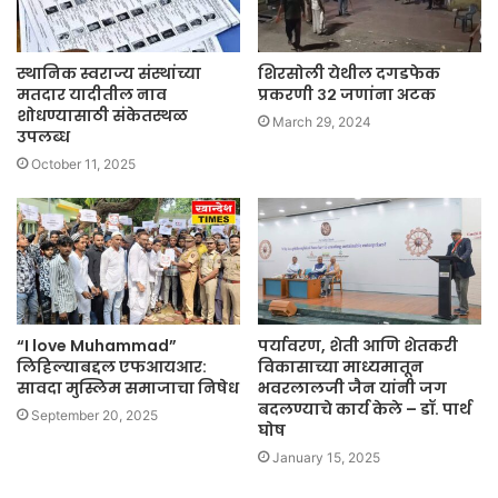
स्थानिक स्वराज्य संस्थांच्या
शिरसोली येथील दगडफेक
मतदार यादीतील नाव
प्रकरणी ३२ जणांना अटक
शोधण्यासाठी संकेतस्थळ
March 29, 2024
उपलब्ध
October 11, 2025
“I love Muhammad”
पर्यावरण, शेती आणि शेतकरी
लिहिल्याबद्दल एफआयआर:
विकासाच्या माध्यमातून
सावदा मुस्लिम समाजाचा निषेध
भवरलालजी जैन यांनी जग
बदलण्याचे कार्य केले – डॉ. पार्थ
September 20, 2025
घोष
January 15, 2025