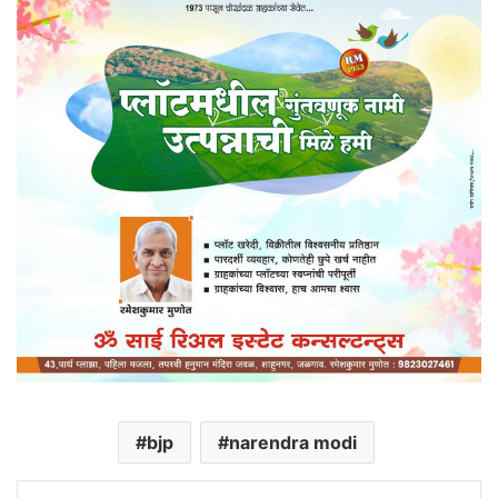
bjp
narendra modi