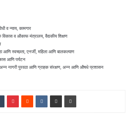
धी व न्याय, कामगार
क विकास व औकाफ मंत्रालय, वैद्यकीय शिक्षण
ण
वठा आणि स्वच्छता, एनर्जी, महिला आणि बालकल्याण
िकास आणि पर्यटन
अन्न नागरी पुरवठा आणि ग्राहक संरक्षण, अन्न आणि औषधे प्रशासन
dIn
Tumblr
Pinterest
Reddit
VKontakte
Share via Email
Print