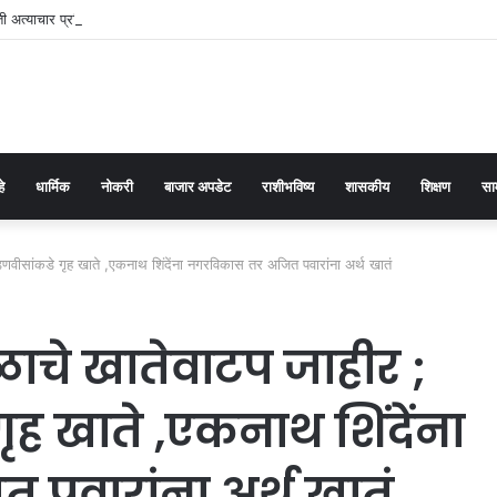
 अत्याचार प्रतिबंधक कायद्याच्या प्रभावी अंमलबजावणीसाठी १२५ पोलीस पाटलांची कार्यशाळा
हे
धार्मिक
नोकरी
बाजार अपडेट
राशीभविष्य
शासकीय
शिक्षण
सा
र फडणवीसांकडे गृह खाते ,एकनाथ शिंदेंना नगरविकास तर अजित पवारांना अर्थ खातं
डळाचे खातेवाटप जाहीर ;
 गृह खाते ,एकनाथ शिंदेंना
पवारांना अर्थ खातं