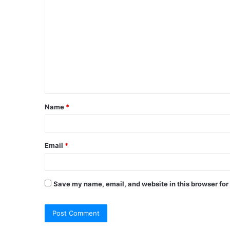
C
o
m
m
e
n
t
Name
*
*
Email
*
Save my name, email, and website in this browser for