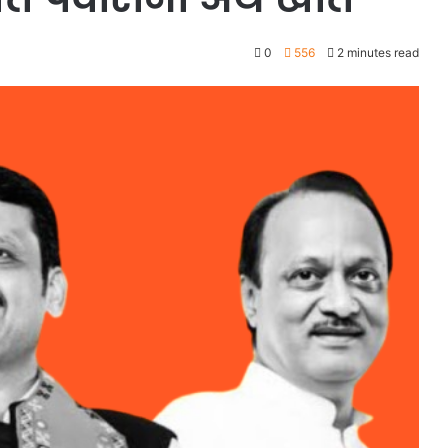
0
556
2 minutes read