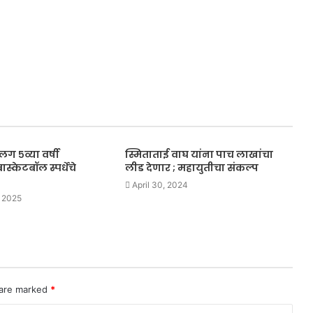
सलग ५व्या वर्षी
स्मिताताई वाघ यांना पाच लाखांचा
स्केटबॉल स्पर्धेचे
लीड देणार ; महायुतीचा संकल्प
April 30, 2024
 2025
 are marked
*