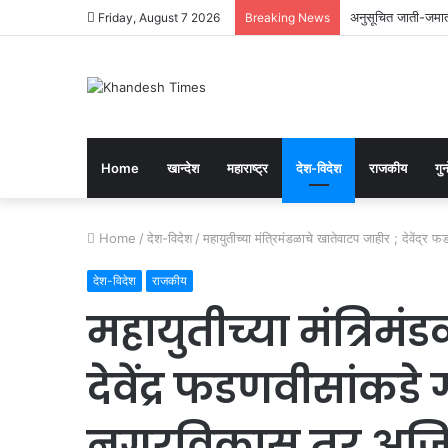
अनुसूचित जाती-जमाती
Friday, August 7 2026
Breaking News
Home
खान्देश
महाराष्ट्र
देश-विदेश
राजकीय
गुन्
Home
/
देश-विदेश
/
महायुतीच्या मंत्रिमंडळाचे खातेवाटप जाहीर ; देवेंद्
देश-विदेश
राजकीय
महायुतीच्या मंत्रिमं
देवेंद्र फडणवीसांकडे
नगरविकास तर अजित 