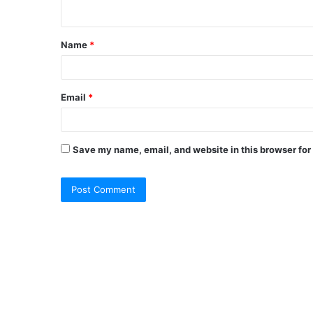
n
t
Name
*
*
Email
*
Save my name, email, and website in this browser for