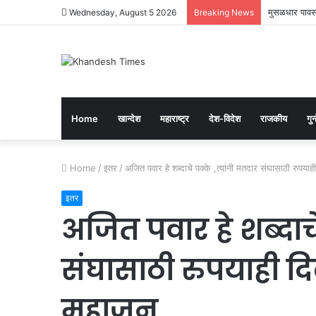
मुसळधार पावसा
Wednesday, August 5 2026
Breaking News
Home
खान्देश
महाराष्ट्र
देश-विदेश
राजकीय
गुन्
Home
/
इतर
/
अजित पवार हे शब्दाचे पक्के ,त्यांनी मतदार संघासाठी रुपय
इतर
अजित पवार हे शब्दाचे
संघासाठी रुपयाही द
महाजन