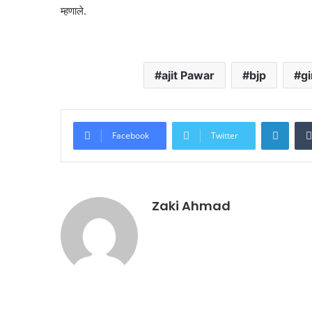
म्हणाले.
ajit Pawar
bjp
g
Linke
Facebook
Twitter
Zaki Ahmad