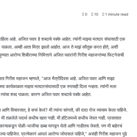
0
10
1 minute read
ाहिला आहे. अजित पवार हे शब्दाचे पक्के आहेत. त्यांनी माझ्या मतदार संघासाठी एक
ि शब्द पाळला. आम्ही आता मित्र झालो आहोत. आज ते माझं कौतुक करत होते, अशी
ण्यात आरोग्य शिबीराच्या निमित्ताने अजित पवारांनी गिरीश महाजनांच्या फिटनेसची
 असता गिरीश महाजन म्हणाले, “आज मैत्रीदिवस आहे. अजित पवार आणि माझा
च्या कार्यकाळात माझ्या मतदारसंघासाठी एक रुपयाही दिला नव्हता. त्यांनी मला
नी त्यांचा शब्द पाळला. कारण अजित पवार शब्दाचे पक्के आहेत.
 आणि विचारतात, हे कसं केलं? मी त्यांना सांगतो, की दादा रोज व्यायाम केला पाहिजे.
त. मी तळलेले पदार्थ कधीच खात नाही. मी हॉटेलमध्ये कधीच जेवत नाही. प्रवासात
िकाऱ्याकडून पोळी-भाजीचा डब्बा मागवून घेतो आणि गाडीतच जेवतो. पण मी बाहेरचं
ल्या पाहिजेत. प्रत्येकानं आपलं आरोग्य जोपासलं पाहिजे,” असंही गिरीश महाजन पुढे