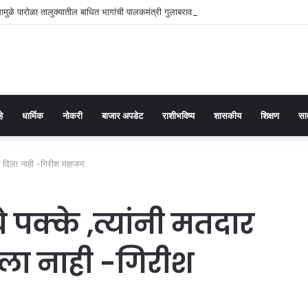
मुळे पारोळा तालुक्यातील बाधित भागांची पालकमंत्री गुलाबराव पाटील जलसंपदा मंत्री गिरीश महाजन
हे
धार्मिक
नोकरी
बाजार अपडेट
राशीभविष्य
शासकीय
शिक्षण
सा
ाही दिला नाही -गिरीश महाजन
 पक्के ,त्यांनी मतदार
िला नाही -गिरीश