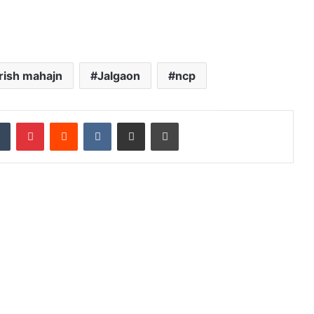
irish mahajn
Jalgaon
ncp
dIn
Tumblr
Pinterest
Reddit
VKontakte
Share via Email
Print