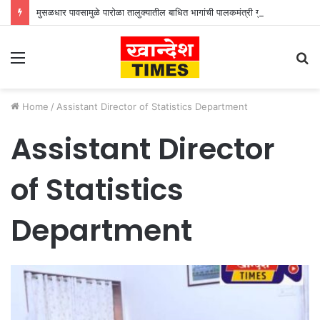
मुसळधार पावसामुळे पारोळा तालुक्यातील बाधित भागांची पालकमंत्री गुलाबराव पाटील जलसंपदा मंत्री गिरीश महाजन यांनी केली पाहणी
Menu
S
fo
Home
/
Assistant Director of Statistics Department
Assistant Director
of Statistics
Department