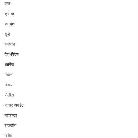
इतर
क्रीडा
खान्देश
गुन्हे
जळगांव
देश-विदेश
धार्मिक
निधन
नोकरी
पोलीस
बाजार अपडेट
महाराष्ट्र
राजकीय
विशेष