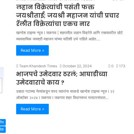
लहान विक्रेत्यांची पसंती फक्त
जयश्रीताई; जयश्री महाजन यांची प्रचार
रॅलीत विक्रेत्यांचा एकच नार
खान्देश टाइम्स न्यूज l जळगाव | शहरातील लहान विक्रेते आणि रस्त्यावरील छोटे
व्यावसायिक जयश्री महाजन यांच्या पाठिशी उभे राहिले आहेत.…
Read More »
Team Khandesh Times
October 22, 2024
0
173
भाजपचे उमेदवार ठरलं; आघाडीच्या
उमेदवाराचे काय ?
उबाठा गटाच्या नेत्यांकडून शरद पवारांना साकडे खान्देश टाइम्स न्यूज l २२
ऑक्टोबर २०२४ l जळगाव l जळगाव शहर विधानसभा मतदारसंघात…
Read More »
कीय
्देश