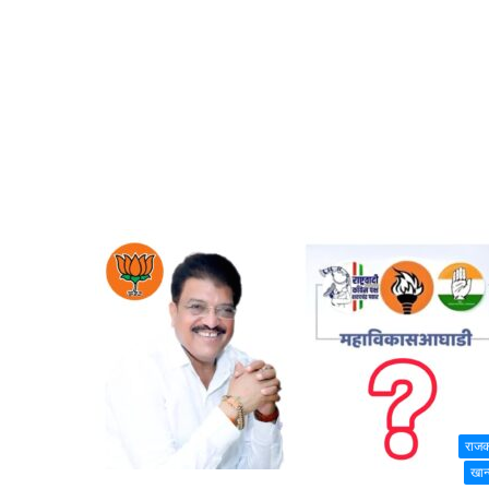
राज
खान