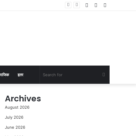
Log
Random
Sidebar
In
Article
Search
माजिक
इतर
for
Archives
August 2026
July 2026
June 2026