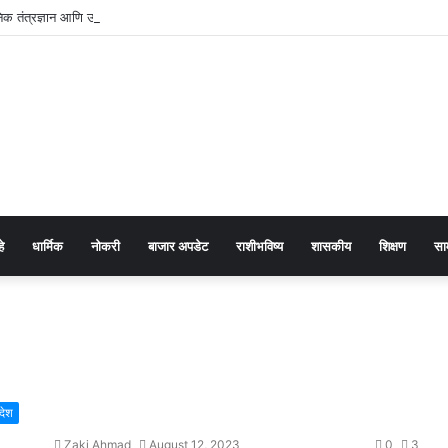
क तंत्रज्ञान आणि उद्योजकतेच्या संगमातून समृद्धीचा नवा मार्ग
हे
धार्मिक
नोकरी
बाजार अपडेट
राशीभविष्य
शासकीय
शिक्षण
सा
्देश
Zaki Ahmad
August 12, 2023
0
3