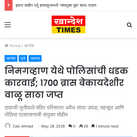
इकरा शाहीन उर्दू हायस्कूलमध्ये ‘नशामुक्त युवा’ शपथ ग्रहण
Menu
S
fo
Home
/
खान्देश
खान्देश
गुन्हे
जळगांव
निमगव्हाण येथे पोलिसांची धडक
कारवाई; १७०० ब्रास बेकायदेशीर
वाळू साठा जप्त
दादाजी धुनीवाले मंदिर परिसरात अवैध साठा उघड; महसूल आणि
पोलिस प्रशासनाची संयुक्त मोहीम
Zaki Ahmad
May 28, 2026
0
29
1 minute read