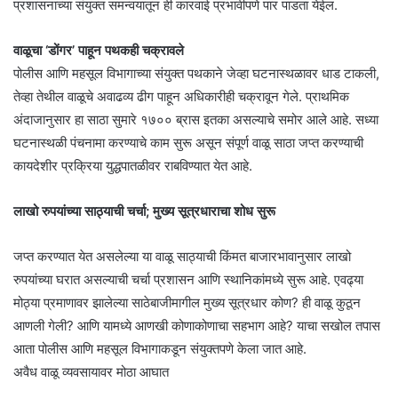
प्रशासनाच्या संयुक्त समन्वयातून ही कारवाई प्रभावीपणे पार पाडता येईल.
वाळूचा ‘डोंगर’ पाहून पथकही चक्रावले
पोलीस आणि महसूल विभागाच्या संयुक्त पथकाने जेव्हा घटनास्थळावर धाड टाकली,
तेव्हा तेथील वाळूचे अवाढव्य ढीग पाहून अधिकारीही चक्रावून गेले. प्राथमिक
अंदाजानुसार हा साठा सुमारे १७०० ब्रास इतका असल्याचे समोर आले आहे. सध्या
घटनास्थळी पंचनामा करण्याचे काम सुरू असून संपूर्ण वाळू साठा जप्त करण्याची
कायदेशीर प्रक्रिया युद्धपातळीवर राबविण्यात येत आहे.
लाखो रुपयांच्या साठ्याची चर्चा; मुख्य सूत्रधाराचा शोध सुरू
जप्त करण्यात येत असलेल्या या वाळू साठ्याची किंमत बाजारभावानुसार लाखो
रुपयांच्या घरात असल्याची चर्चा प्रशासन आणि स्थानिकांमध्ये सुरू आहे. एवढ्या
मोठ्या प्रमाणावर झालेल्या साठेबाजीमागील मुख्य सूत्रधार कोण? ही वाळू कुठून
आणली गेली? आणि यामध्ये आणखी कोणाकोणाचा सहभाग आहे? याचा सखोल तपास
आता पोलीस आणि महसूल विभागाकडून संयुक्तपणे केला जात आहे.
अवैध वाळू व्यवसायावर मोठा आघात