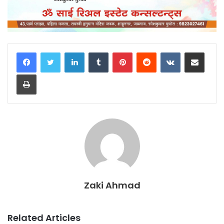
LinkedIn
Tumblr
Pinterest
Reddit
VKontakte
Share via Email
Print
Zaki Ahmad
Related Articles