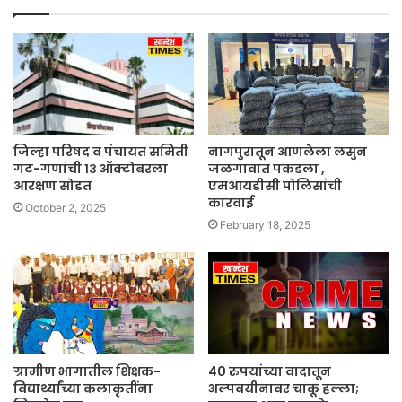
जिल्हा परिषद व पंचायत समिती
नागपुरातून आणलेला लसुन
गट-गणांची १३ ऑक्टोबरला
जळगावात पकडला ,
आरक्षण सोडत
एमआयडीसी पोलिसांची
कारवाई
October 2, 2025
February 18, 2025
ग्रामीण भागातील शिक्षक-
40 रुपयांच्या वादातून
विद्यार्थ्यांच्या कलाकृतींना
अल्पवयीनावर चाकू हल्ला;