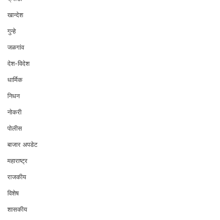
खान्देश
गुन्हे
जळगांव
देश-विदेश
धार्मिक
निधन
नोकरी
पोलीस
बाजार अपडेट
महाराष्ट्र
राजकीय
विशेष
शासकीय