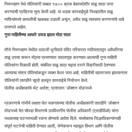
निमगव्हाण येथे पोलिसांनी तब्बल १७०० ब्रास बेकायदेशीर वाळू साठा जप्त
करण्याची प्रक्रिया सुरू केली आहे. या धडक कारवाईमुळे जिल्ह्यातील वाळू
माफियांमध्ये कमालीची खळबळ उडाली असून, अवैध वाळू व्यवसाय करणाऱ्यांचे धाबे
दणाणले आहेत.
गुप्त माहितीच्या आधारे उघड झाला मोठा साठा
मौजे निमगव्हाण येथील दादाजी धुनीवाले मंदिर परिसरात नदीपात्रातून अवैधरित्या
वाळू उपसा करून मोठ्या प्रमाणावर साठवणूक करण्यात आल्याची गुप्त माहिती
पोलिसांना मिळाली होती. संबंधित वाळू साठा चढ्या दराने विक्रीसाठी ठेवण्यात
आल्याचा संशय पोलिसांकडून व्यक्त केला जात आहे. माहितीची खातरजमा झाल्यानंतर
पोलिसांनी तातडीने सूत्रे हलवून कारवाईचे नियोजन केले.
पोलीस अधीक्षकांचे थेट आदेश; प्रशासन ‘ॲक्शन मोड’मध्ये
प्रकरणाचे गांभीर्य लक्षात घेत जळगावच्या पोलीस अधीक्षकांनी तातडीने ‘ॲक्शन
मोड’मध्ये येत चोपडा विभागाचे उपविभागीय पोलीस अधिकारी (एसडीपीओ) यांना
पथकासह घटनास्थळी रवाना होण्याचे आदेश दिले. यासोबतच जिल्हाधिकाऱ्यांनाही
संपूर्ण घटनेची माहिती देण्यात आली, जेणेकरून महसूल विभाग आणि पोलीस