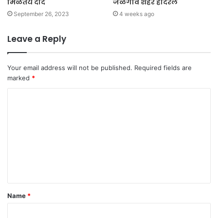
मिळतेय दाद
जळगाव शहर हादरले
September 26, 2023
4 weeks ago
Leave a Reply
Your email address will not be published.
Required fields are
marked
*
C
o
m
m
e
n
t
Name
*
*