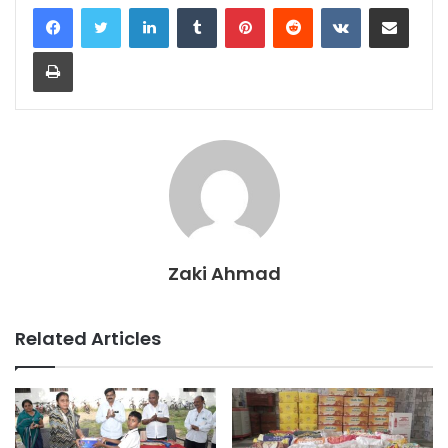
LinkedIn
Tumblr
Pinterest
Reddit
VKontakte
Share via Email
Print
Zaki Ahmad
Related Articles