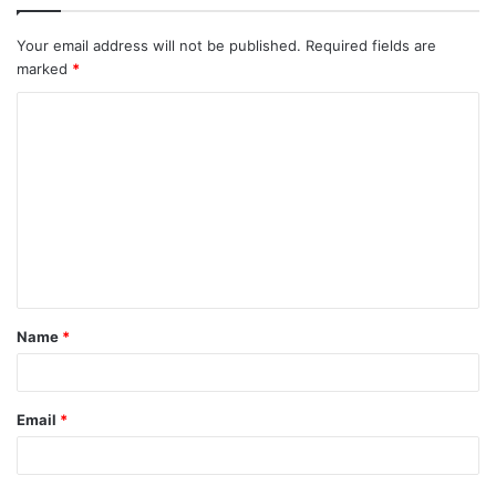
Your email address will not be published.
Required fields are
marked
*
C
o
m
m
e
n
t
Name
*
*
Email
*