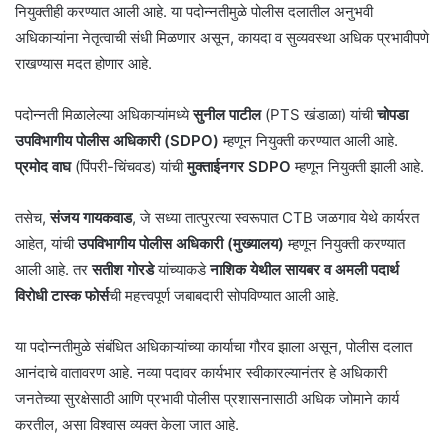
नियुक्तीही करण्यात आली आहे. या पदोन्नतीमुळे पोलीस दलातील अनुभवी
अधिकाऱ्यांना नेतृत्वाची संधी मिळणार असून, कायदा व सुव्यवस्था अधिक प्रभावीपणे
राखण्यास मदत होणार आहे.
पदोन्नती मिळालेल्या अधिकाऱ्यांमध्ये
सुनील पाटील
(PTS खंडाळा) यांची
चोपडा
उपविभागीय पोलीस अधिकारी (SDPO)
म्हणून नियुक्ती करण्यात आली आहे.
प्रमोद वाघ
(पिंपरी-चिंचवड) यांची
मुक्ताईनगर SDPO
म्हणून नियुक्ती झाली आहे.
तसेच,
संजय गायकवाड
, जे सध्या तात्पुरत्या स्वरूपात CTB जळगाव येथे कार्यरत
आहेत, यांची
उपविभागीय पोलीस अधिकारी (मुख्यालय)
म्हणून नियुक्ती करण्यात
आली आहे. तर
सतीश गोरडे
यांच्याकडे
नाशिक येथील सायबर व अमली पदार्थ
विरोधी टास्क फोर्स
ची महत्त्वपूर्ण जबाबदारी सोपविण्यात आली आहे.
या पदोन्नतीमुळे संबंधित अधिकाऱ्यांच्या कार्याचा गौरव झाला असून, पोलीस दलात
आनंदाचे वातावरण आहे. नव्या पदावर कार्यभार स्वीकारल्यानंतर हे अधिकारी
जनतेच्या सुरक्षेसाठी आणि प्रभावी पोलीस प्रशासनासाठी अधिक जोमाने कार्य
करतील, असा विश्वास व्यक्त केला जात आहे.