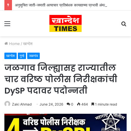
अनुसूचित जाती-जमाती अत्याचार प्रतिबंधक कायद्याच्या प्रभावी अंमलबजावणीसाठी १२५ पोलीस पाटलांची कार्यशाळा
Menu
S
fo
Home
/
खान्देश
खान्देश
गुन्हे
जळगांव
जळगाव जिल्ह्यासह राज्यातील
चार वरिष्ठ पोलीस निरीक्षकांची
DySP पदावर पदोन्नती
Zaki Ahmad
June 24, 2026
0
464
1 minute read