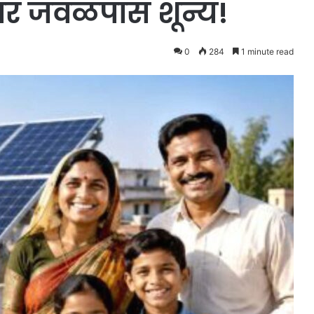
णार जवळपास शून्य!
0
284
1 minute read