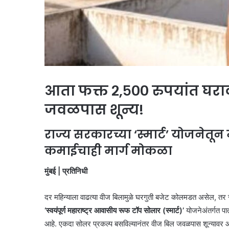
आता फक्त २,५०० रुपयांत घरा
जवळपास शून्य!
राज्य सरकारच्या ‘स्मार्ट’ योजनेतू
कमाईचाही मार्ग मोकळा
मुंबई | प्रतिनिधी
दर महिन्याला वाढत्या वीज बिलामुळे घरगुती बजेट कोलमडत असेल, तर र
‘स्वयंपूर्ण महाराष्ट्र आवासीय रूफ टॉप सोलार (स्मार्ट)’
योजनेअंतर्गत पात्
आहे. एकदा सोलर प्रकल्प बसविल्यानंतर वीज बिल जवळपास शून्यावर 