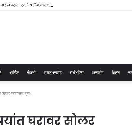
या वादाचा बदला; दहावीच्या विद्यार्थ्यावर चॉपरने हल्ला
हे
धार्मिक
नोकरी
बाजार अपडेट
राशीभविष्य
शासकीय
शिक्षण
सा
ल होणार जवळपास शून्य!
पयांत घरावर सोलर