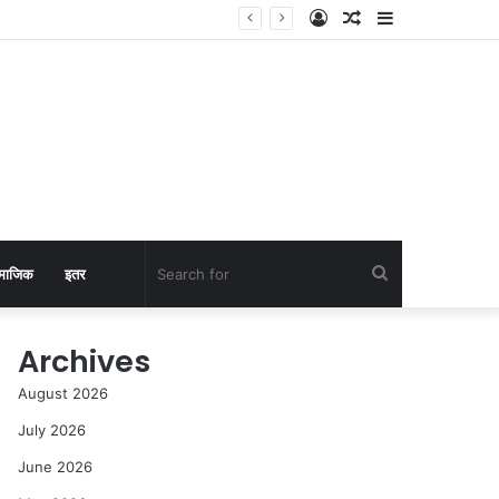
Log
Random
Sidebar
In
Article
Search
माजिक
इतर
for
Archives
August 2026
July 2026
June 2026