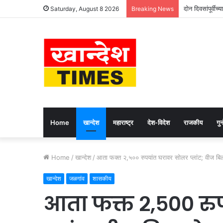
दोन दिवसांपूर्वीच्
Saturday, August 8 2026
Breaking News
Home
खान्देश
महाराष्ट्र
देश-विदेश
राजकीय
गुन्
Home
/
खान्देश
/
आता फक्त २,५०० रुपयांत घरावर सोलर प्लांट; वीज बि
खान्देश
जळगांव
शासकीय
आता फक्त २,५०० रु