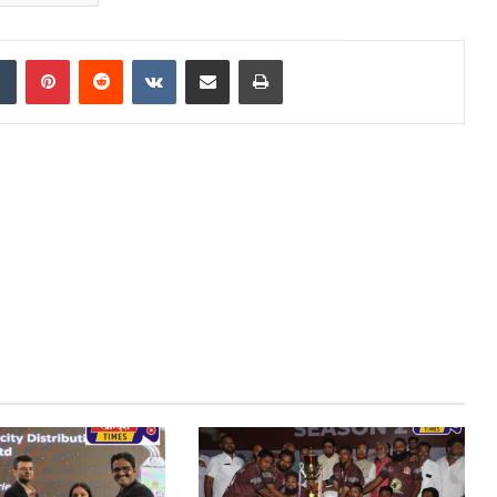
dIn
Tumblr
Pinterest
Reddit
VKontakte
Share via Email
Print