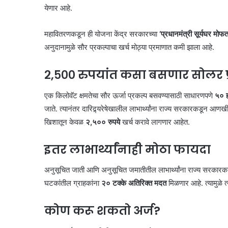
येणार आहे.
महावितरणकडून ही योजना केंद्र सरकारच्या
‘प्रधानमंत्री सूर्यघर मो
अनुदानामुळे सौर प्रकल्पाचा खर्च मोठ्या प्रमाणात कमी झाला आहे.
२,५०० रुपयांत कसा बसणार सोलर प
एक किलोवॅट क्षमतेचा सौर ऊर्जा प्रकल्प बसवण्यासाठी साधारणपणे
५० ह
जाते. त्यानंतर दारिद्र्यरेषेखालील लाभार्थ्यांना राज्य सरकारकडून आणख
खिशातून केवळ
२,५०० रुपये
खर्च करावे लागणार आहेत.
इतर लाभार्थ्यांनाही मोठा फायदा
अनुसूचित जाती आणि अनुसूचित जमातीतील लाभार्थ्यांना राज्य सरकार
घटकांतील ग्राहकांना
२० टक्के अतिरिक्त मदत
मिळणार आहे. त्यामुळे त
कोण करू शकतो अर्ज?