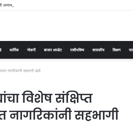
 अत्याचार प्रतिबंधक कायद्याच्या प्रभावी अंमलबजावणीसाठी १२५ पोलीस पाटलांची कार्यशाळा
हे
धार्मिक
नोकरी
बाजार अपडेट
राशीभविष्य
शासकीय
शिक्षण
सा
क्रमात नागरिकांनी सहभागी व्हावे
ंचा विशेष संक्षिप्त
मात नागरिकांनी सहभागी