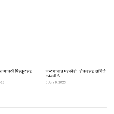
 गावठी पिस्तूलसह
जळगावात घरफोडी ; रोकडसह दागिने
लांबवीले
025
July 9, 2023