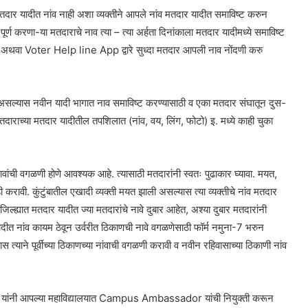
ु मतदार यादीत नांव नाही अशा व्यक्तीने आपले नांव मतदार यादीत समाविष्ट करुन
 पूर्ण करणा-या मतदाराचे नाव त्या – त्या अर्हता दिनांकाला मतदार यादीमध्ये समाविष्ट
अथवा Voter Help line App द्वारे सुध्दा मतदार आपली नाव नोंदणी करु
 असल्यास नवीन यादी भागात नाव समाविष्ट करण्यासाठी व एका मतदार संघातून दुस-
तदाराच्या मतदार यादीतील तपशिलात (नांव, वय, लिंग, फोटो) इ. मध्ये काही चुका
ावांची वगळणी होणे आवश्यक आहे. त्यासाठी मतदारांनी स्वतः पुढाकार घ्यावा. मयत,
ी करावी. कुंटुंबातील एखादी व्यक्ती मयत झाली असल्यास त्या व्यक्तीचे नांव मतदार
जिल्ह्यात मतदार यादीत ज्या मतदारांचे नावे दुबार आहेत, अश्या दुबार मतदारांनी
ादीत नांव कायम ठेवून उर्वरीत ठिकाणची नावे वगळणेसाठी फॉर्म नमुना-7 भरुन
त्याने पूर्वीच्या ठिकाणच्या नांवाची वगळणी करावी व नवीन रहिवासाच्या ठिकाणी नांव
्राचार्य यांनी आपल्या महाविद्यालयात Campus Ambassador यांची नियुक्ती करून