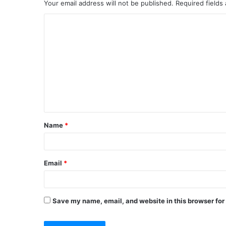
Your email address will not be published.
Required fields
C
o
m
m
e
n
t
Name
*
*
Email
*
Save my name, email, and website in this browser for