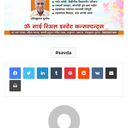
savda
LinkedIn
Tumblr
Pinterest
Reddit
VKontakte
Share via Email
Print