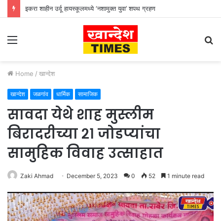
इकरा शाहीन उर्दू हायस्कूलमध्ये ‘नशामुक्त युवा’ शपथ ग्रहण
Menu
S
fo
Home
/
खान्देश
खान्देश
जळगांव
धार्मिक
सामाजिक
सावदा येथे शाह मुस्लीम
बिरादरीच्या २१ जोडप्यांचा
सामुहिक विवाह उत्साहात
Zaki Ahmad
December 5, 2023
0
52
1 minute read