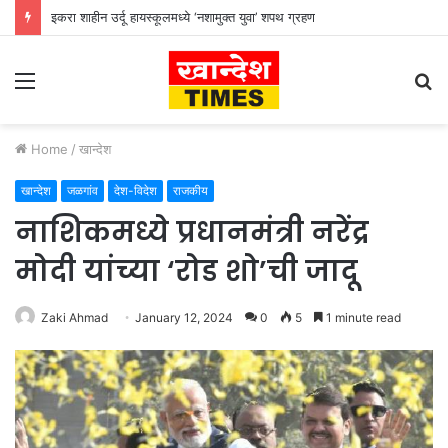
इकरा शाहीन उर्दू हायस्कूलमध्ये ‘नशामुक्त युवा’ शपथ ग्रहण
Menu
S
fo
Home
/
खान्देश
खान्देश
जळगांव
देश-विदेश
राजकीय
नाशिकमध्ये प्रधानमंत्री नरेंद्र
मोदी यांच्या ‘रोड शो’ची जादू
Zaki Ahmad
January 12, 2024
0
5
1 minute read