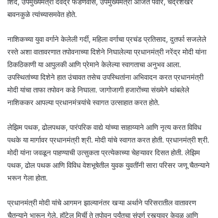
शिंदे, उपमुख्यमंत्री देवेंद्र फडणवीस, उपमुख्यमंत्री अजित पवार, चंद्रशेखर
बावनकुळे त्यांच्यासमवेत होते.
नाशिकच्या युवा वर्गाने केलेली गर्दी, महिला वर्गाचा प्रचंड प्रतिसाद, दुतर्फा सजलेले
रस्ते अशा वातावरणात तपोवनाच्या दिशेने निघालेल्या प्रधानमंत्री नरेंद्र मोदी यांना
ठिकठिकाणी या आपुलकी आणि प्रेमाने केलेल्या स्वागताचा अनुभव आला.
उपस्थितांच्या दिशेने हात उंचावत तसेच उपस्थितांना अभिवादन करत प्रधानमंत्री
मोदी यांचा ताफा तपोवन कडे निघाला. जागोजागी हजारोंच्या संख्येने थांबलेले
नाशिककर आपल्या प्रधानमंत्र्यांचे स्वागत उत्साहात करत होते.
लेझिम पथक, ढोलपथक, पारंपरिक वाद्ये यांच्या साहाय्याने आणि नृत्य करत विविध
पथके या मार्गावर प्रधानमंत्री श्री. मोदी यांचे स्वागत करत होती. प्रधानमंत्री श्री.
मोदी यांना जवळून पाहण्याची उत्सुकता प्रत्येकाच्या चेहऱ्यावर दिसत होती. लेझिम
पथक, ढोल पथक आणि विविध वेशभूषेतील युवक युवतींनी सारा परिसर जणू चैतन्याने
भरून गेला होता.
प्रधानमंत्री मोदी यांचे आगमन झाल्यानंतर खऱ्या अर्थाने परिसरातील वातावरण
चैतन्याने भारून गेले. हॉटेल मिर्ची ते तपोवन पर्यंतचा संपूर्ण रस्त्यावर केवळ आणि