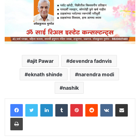
ajit Pawar
devendra fadnvis
eknath shinde
narendra modi
nashik
LinkedIn
Tumblr
Pinterest
Reddit
VKontakte
Share via Email
Print