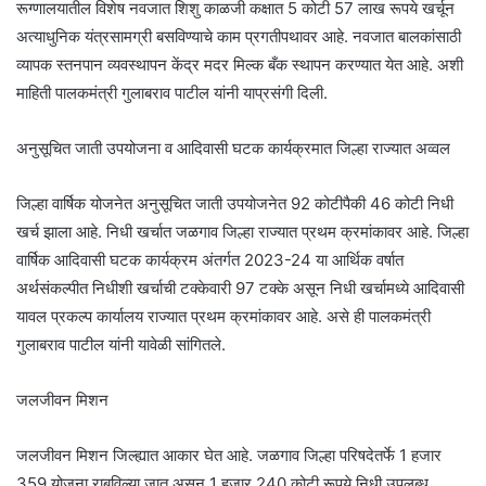
रूग्णालयातील विशेष नवजात शिशु काळजी कक्षात 5 कोटी 57 लाख रूपये खर्चून
अत्याधुनिक यंत्रसामग्री बसविण्याचे काम प्रगतीपथावर आहे. नवजात बालकांसाठी
व्यापक स्तनपान व्यवस्थापन केंद्र मदर मिल्क बँक स्थापन करण्यात येत आहे. अशी
माह‍िती पालकमंत्री गुलाबराव पाटील यांनी याप्रसंगी द‍िली.
अनुसूच‍ित जाती उपयोजना व आद‍िवासी घटक कार्यक्रमात ज‍िल्हा राज्यात अव्वल
जिल्हा वार्ष‍िक योजनेत अनुसूचित जाती उपयोजनेत 92 कोटीपैकी 46 कोटी निधी
खर्च झाला आहे. निधी खर्चात जळगाव जिल्हा राज्यात प्रथम क्रमांकावर आहे. जिल्हा
वार्ष‍िक आदिवासी घटक कार्यक्रम अंतर्गत 2023-24 या आर्थ‍िक वर्षात
अर्थसंकल्पीत निधीशी खर्चाची टक्केवारी 97 टक्के असून निधी खर्चामध्ये आदिवासी
यावल प्रकल्प कार्यालय राज्यात प्रथम क्रमांकावर आहे. असे ही पालकमंत्री
गुलाबराव पाटील यांनी यावेळी सांगितले.
जलजीवन म‍िशन
जलजीवन मिशन जिल्ह्यात आकार घेत आहे. जळगाव जिल्हा परिषदेतर्फे 1 हजार
359 योजना राबविल्या जात असून 1 हजार 240 कोटी रूपये निधी उपलब्ध