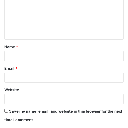
m
m
e
n
t
Name
*
*
Email
*
Website
Save my name, email, and website in this browser for the next
time I comment.