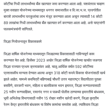
कोटींचा निधी लाभार्थ्यांच्या बँक खात्यात जमा करण्यात आला आहे. यशवंतराव चव्हाण
मुक्त वसाहत योजनेच्या माध्यमातून धनगर समाजातील व वि.जा.भ.ज. प्रवर्गातील
बाराशे लाभार्थ्यांना घरकुलांचा लाभ मंजूर करण्यात आला असून त्यासाठी 14 कोटी
89 लाखांचा निधी लाभार्थ्यांच्या बँक खात्यात वर्ग करण्यात आला आहे. असे याप्रसंगी
पालकमंत्र्यांनी सांग‍ितले.
ज‍िल्हा न‍ियोजनातून व‍िकासकामे
जिल्हा वार्षिक योजनेच्या माध्यमातून जिल्ह्याच्या विकासासाठी नाविन्यपूर्ण काम
करण्यात येत आहे. डिसेंबर 2023 अखेर जिल्हा वार्ष‍िक योजनेच्या खर्चात जळगाव
जिल्हा राज्यात प्रथम क्रमाकांवर आहे. चालू आर्थ‍िक वर्षात 592 कोटींच्या
प्रशासकीय मान्यता देण्यात आल्या असून 318 कोटी रूपये विकास योजनांसाठी खर्च
झाले आहेत. यामध्ये कवयित्री बहिणाबाई चौधरी उत्तर महाराष्ट्र विद्यापीठात पुतळा
बसविणे, वारकरी भवन, महिला व बालविकास भवन इमारत, जिल्हा रूग्णालयासाठी
25 नवीन रूग्णवाहिका, रामानंद नगर व पाळधी पोलीस ठाण्याच्या इमारतीचे बांधकाम,
भूमी अभिलेख विभागासाठी नवीन 15 रोव्हर मशीन खरेदी करणे, जिल्हा कृत्रीम
रेतन केंद्र इमारतीचे बांधकाम या विशेष कामांचा समावेश आहे. त्याशिवाय जिल्हा