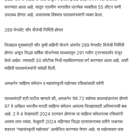
करण्यात आला आहे. यातून ग्रामीण भागातील प्रत्येक व्यक्तीला 55 लीटर पाणी
उपलब्ध होणार आहे. असल्याचा व‍िश्वास पालकमंत्र्यांनी व्यक्त केला.
289 मेगावॅट सौर वीजेची निर्मिती होणार
जिल्ह्यात मुख्यमंत्री सौर कृषी वाहिनी योजने अंतर्गत 289 मेगावॉट विजेची निर्मिती
होणार असून जिल्हा वार्षिक योजनेच्या माध्यमातून 291 नवीन ट्रान्सफार्मर मंजूर
केले आहेत. त्यासाठी 30 कोटीचा निधी महावितरणाला वर्ग करण्यात आला आहे. अशी
माह‍िती पालकमंत्र्यांनी यावेळी द‍िली.
अमळनेर साहित्य संमेलन व महासंस्कृती महोत्सव रस‍िकांसाठी पर्वणी
पालकमंत्री श्री.पाटील म्हणाले की, अमळनेर येथे 72 वर्षाच्या कालखंडानंतर होणारे
97 वे अखिल भारतीय मराठी साहित्य संमेलन आपल्या जिल्ह्यासाठी अभिमानाची बाब
आहे. 2 ते 4 फेब्रुवारी 2024 दरम्यान होणाऱ्या या साहित्य संमेलनाचा रसिकांनी
अवश्य लाभ घ्यावा. फेबुवारी 2024 महिन्यात जिल्हा प्रशासनाच्या वतीने जळगाव
शहरात “महासंस्कृती महोत्सव” आयोजित करण्यात येणार आहे. या महोत्सवात पाच