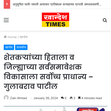
जळगाव जिल्हा २ री निवड चाचणी बॅडमिंटन स्पर्धा २०२६ उत्साहात
Menu
S
fo
Home
/
खान्देश
खान्देश
शासकीय
शेतकऱ्यांच्या ह‍िताला व
जिल्ह्याच्या सर्वसमावेशक
व‍िकासाला सर्वोच्च प्राधान्य –
गुलाबराव पाटील
Zaki Ahmad
January 26, 2024
0
3
4 minutes read