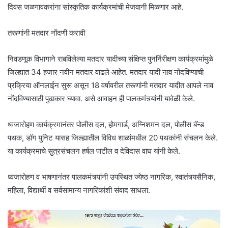
दिवस जळगावकरांना सांस्कृतिक कार्यक्रमांची मेजवानी मिळणार आहे.
तरूणांनी मतदार नोंदणी करावी
निवडणूक विभागाने राबविलेल्या मतदार यादीच्या संक्ष‍िप्त पुनर्निरीक्षण कार्यक्रमांमुळे
जिल्ह्यात 34 हजार नवीन मतदार वाढले आहेत. मतदार यादी नाव नोंदविण्याची
प्रक्रिया ऑनलाईन सुरू असून 18 वर्षावरील तरूणांनी मतदार यादीत आपले नाव
नोंदविण्यासाठी पुढाकार घ्यावा. असे आवाहन ही पालकमंत्र्यांनी यावेळी केले.
ध्वजारोहण कार्यक्रमानंतर पोलीस दल, होमगार्ड, अग्निशमन दल, पोलीस बॅन्ड
पथक, डॉग युनिट यासह ज‍िल्ह्यातील व‍िव‍िध शाळांमधील 20 पथकांनी संचलन केले.
या कार्यक्रमाचे सुत्रसंचलन हर्षल पाटील व देव‍िदास वाघ यांनी केले.
ध्वजारोहण व भाषणानंतर पालकमंत्र्यांनी उपस्थ‍ित ज्येष्ठ नागर‍िक, स्वातंत्र्यसैन‍िक,
मह‍िला, व‍िद्यार्थी व सर्वसामान्य नागर‍िकांशी संवाद साधला.