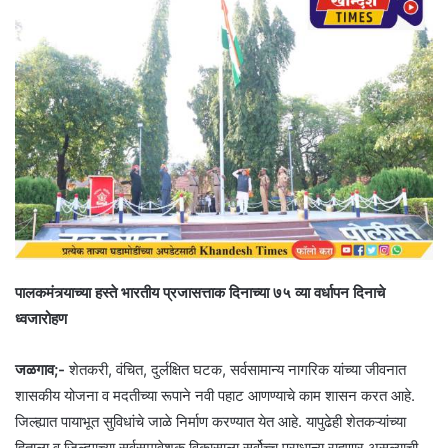
पालकमंत्र्याच्या हस्ते भारतीय प्रजासत्ताक द‍िनाच्या ७५ व्या वर्धापन दिनाचे
ध्वजारोहण
जळगाव;-
शेतकरी, वंच‍ित, दुर्लक्ष‍ित घटक, सर्वसामान्य नागर‍िक यांच्या जीवनात
शासकीय योजना व मदतीच्या रूपाने नवी पहाट आणण्याचे काम शासन करत आहे.
‍ज‍िल्ह्यात पायाभूत सुव‍िधांचे जाळे न‍िर्माण करण्यात येत आहे. यापुढेही शेतकऱ्यांच्या
ह‍िताला व जिल्ह्याच्या सर्वसमावेशक विकासाला सर्वोच्च प्राधान्य राहणार असल्याची