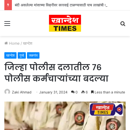
बंदी असलेल्या मांसाच्या विक्रीवर कारवाई टाळण्यासाठी पाच लाखांची मागणी
Menu
S
fo
Home
/
खान्देश
खान्देश
गुन्हे
जळगांव
जिल्हा पोलीस दलातील ७६
पोलीस कर्मचाऱ्यांच्या बदल्या
Zaki Ahmad
January 31, 2024
0
6
Less than a minute