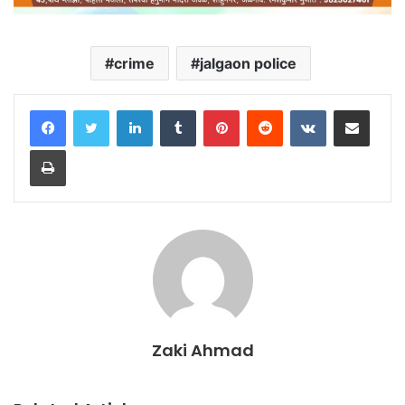
crime
jalgaon police
LinkedIn
Tumblr
Pinterest
Reddit
VKontakte
Share via Email
Print
Zaki Ahmad