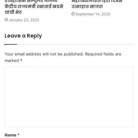
ऐतिहासिक सेल्युलर जेलला
महाविद्यालयात हिंदी दिवस
केंद्रीय राज्यमंत्री रक्षाताई खडसे
उत्साहात साजरा
यांची भेट
September 14, 2025
January 23, 2025
Leave a Reply
Your email address will not be published.
Required fields are
marked
*
C
o
m
m
e
n
t
Name
*
*