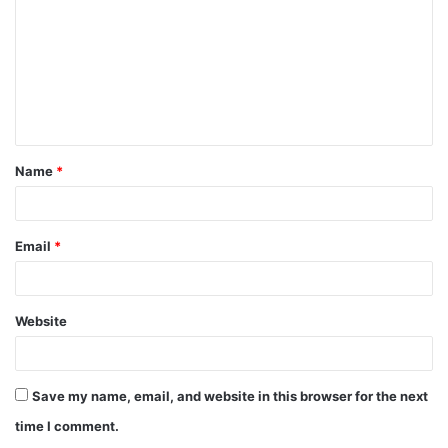
m
m
e
n
t
Name
*
*
Email
*
Website
Save my name, email, and website in this browser for the next
time I comment.