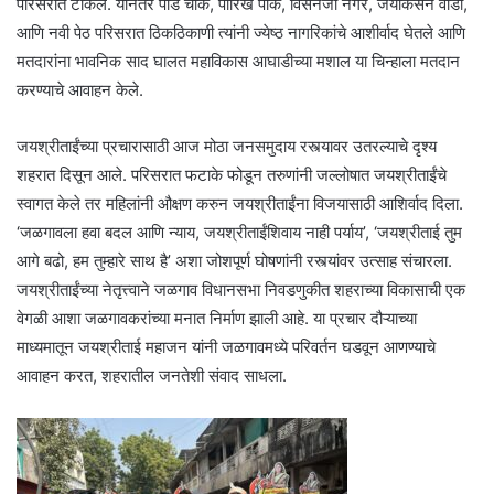
परिसरात टाकले. यानंतर पांडे चौक, पारिख पार्क, विसनजी नगर, जयकिसन वाडी,
आणि नवी पेठ परिसरात ठिकठिकाणी त्यांनी ज्येष्ठ नागरिकांचे आशीर्वाद घेतले आणि
मतदारांना भावनिक साद घालत महाविकास आघाडीच्या मशाल या चिन्हाला मतदान
करण्याचे आवाहन केले.
जयश्रीताईंच्या प्रचारासाठी आज मोठा जनसमुदाय रस्त्यावर उतरल्याचे दृश्य
शहरात दिसून आले. परिसरात फटाके फोडून तरुणांनी जल्लोषात जयश्रीताईंचे
स्वागत केले तर महिलांनी औक्षण करुन जयश्रीताईंना विजयासाठी आशिर्वाद दिला.
‘जळगावला हवा बदल आणि न्याय, जयश्रीताईंशिवाय नाही पर्याय’, ‘जयश्रीताई तुम
आगे बढो, हम तुम्हारे साथ है’ अशा जोशपूर्ण घोषणांनी रस्त्यांवर उत्साह संचारला.
जयश्रीताईंच्या नेतृत्त्वाने जळगाव विधानसभा निवडणुकीत शहराच्या विकासाची एक
वेगळी आशा जळगावकरांच्या मनात निर्माण झाली आहे. या प्रचार दौऱ्याच्या
माध्यमातून जयश्रीताई महाजन यांनी जळगावमध्ये परिवर्तन घडवून आणण्याचे
आवाहन करत, शहरातील जनतेशी संवाद साधला.