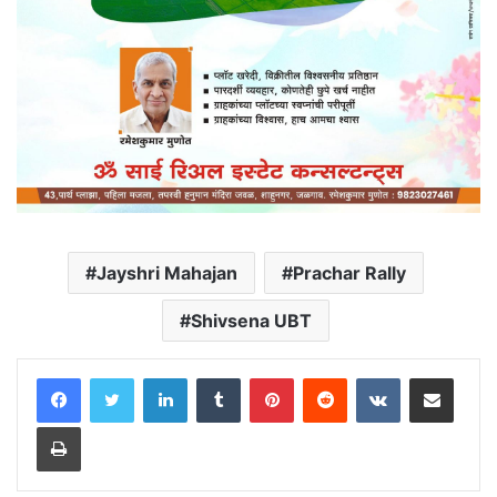
Jayshri Mahajan
Prachar Rally
Shivsena UBT
LinkedIn
Tumblr
Pinterest
Reddit
VKontakte
Share via Email
Print