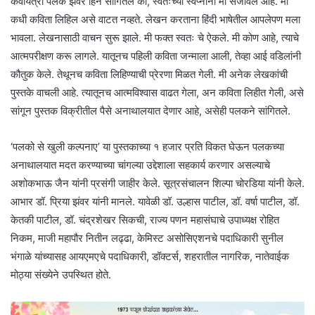
कवयित्री पलक झंवर हिने सांगितले की, स्वतःच्या स्वप्नांना मी सजविले आहे. मी
कधी कविता लिहिल असे वाटत नव्हते. लेखन करताना हिंदी भाषेतील आपलेपण मला
भावला. लेखनासाठी वाचन सुरू झाले. मी फक्त स्वतः चे ऐकले. मी कोण आहे, त्याचे
आत्मपरीक्षण करू लागले. यातूनच पहिली कविता जन्माला आली, तेव्हा आई वडिलांनी
कौतुक केले. तेथूनच कविता लिहिण्याची प्रेरणा मिळत गेली. मी अनेक लेखकांची
पुस्तके वाचली आहे. त्यातूनच आत्मविश्वास वाढत गेला, अन कविता लिहीत गेली, असे
सांगून पुस्तक विक्रीतील पैसे अनाथालयात देणार आहे, असेही पलकने सांगितले.
‘पलको से खुली कल्पनाए’ या पुस्तकाच्या १ हजार प्रति विकत घेऊन पलकच्या
अनाथालयात मदत करण्याच्या चांगल्या उद्देशाला सहकार्य करणार असल्याचे
अशोकभाऊ जैन यांनी प्रसंगी जाहीर केले. सूत्रसंचालन शिल्पा चोरडिया यांनी केले.
आभार डॉ. प्रिया झंवर यांनी मानले. यावेळी डॉ. उल्हास पाटील, डॉ. वर्षा पाटील, डॉ.
केतकी पाटील, डॉ. चंद्रशेखर सिकची, राज्य पणन महासंघाचे उपाध्यक्ष रोहित
निकम, माजी महापौर नितीन लढ्ढा, केमिस्ट असोसिएशनचे पदाधिकारी सुनील
भंगाळे यांच्यासह आयएमएचे पदाधिकारी, डॉक्टर्स, शहरातील नागरिक, नातेवाईक
मोठ्या संख्येने उपस्थित होते.