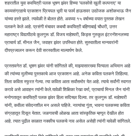
शहरातील युवा कवयित्री पलक भूषण झंवर हिच्या ‘पलकोसे खुली कल्पनाए’ या
काव्यसंग्रहाचे प्रकाशन प्रियपल भूमी या फार्म हाऊसवर उद्योजक अशोकभाऊ जैन
यांच्या हस्ते झाले. त्यावेळी ते बोलत होते. अवघ्या १५ वर्षाच्या वयात पुस्तक लेखन
पलकने केले आहे. प्रसंगी मंचावर कबचौ कवयित्री बहिणाबाई चौधरी, उत्तर
महाराष्ट्र विद्यापीठचे कुलगुरू डॉ. विजय माहेश्वरी, किड्स गुरुकुल इंटरनॅशनलच्या
प्राचार्य डॉ. मीनल जैन, जवाहर झंवर उपस्थित होते. सुरुवातीला मान्यवरांनी
दीपप्रज्वलन करून देवी सरस्वतीला माल्यार्पण केले.
प्रस्तावनेत डॉ. भूषण झंवर यांनी सांगितले की, माझ्यासारख्या पित्याला अभिमान आहे
की त्यांच्या मुलीच्या पुस्तकाचे आज प्रकाशन आहे. अनेक कविता पलकने लिहिल्या.
तिला कविता स्फुरत गेल्या. त्या कविता आता सर्वांसमोर येत आहे. त्याचे सर्वांनी स्वागत
करावे असे आवाहन त्यांनी केले.यावेळी शिक्षिका रेखा वर्मा, प्राचार्या मिनल जैन यांनी
मनोगतातून कवयित्री पलक झंवर हिला सदिच्छा दिल्या. तर कुलगुरू डॉ. माहेश्वरी
यांनी, कवीला संवेदनशील मन असले पाहिजे. नात्यांचा गुंता, भावना पलकच्या कविता
संग्रहातून दिसून येतात. जळगावची ओळख आता सांस्कृतिक म्हणून देखील होत
आहे. त्यात पुढील काळात नक्कीच पलकचे नाव असेल असेही त्यांनी यावेळी सांगितले.