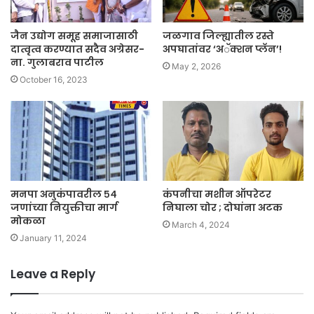
जैन उद्योग समूह समाजासाठी
जळगाव जिल्ह्यातील रस्ते
दात्वृत्व करण्यात सदैव अग्रेसर-
अपघातांवर ‘अॅक्शन प्लॅन’!
ना. गुलाबराव पाटील
May 2, 2026
October 16, 2023
मनपा अनुकंपावरील ५४
कंपनीचा मशीन ऑपरेटर
जणांच्या नियुक्तीचा मार्ग
निघाला चोर ; दोघांना अटक
मोकळा
March 4, 2024
January 11, 2024
Leave a Reply