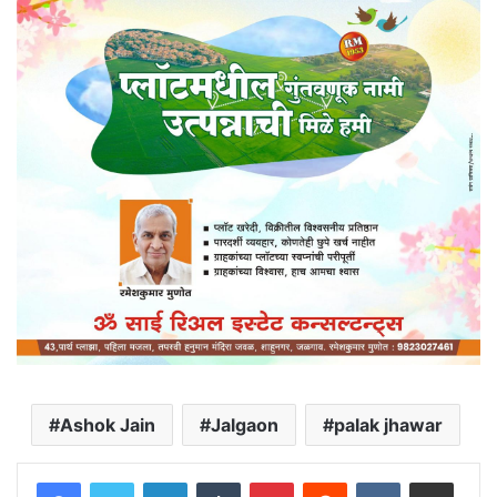
Ashok Jain
Jalgaon
palak jhawar
LinkedIn
Tumblr
Pinterest
Reddit
VKontakte
Share via Email