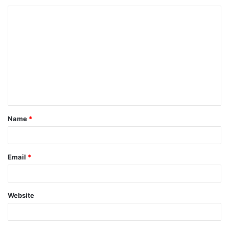
C
o
m
m
e
n
t
Name
*
*
Email
*
Website